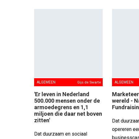
ALGEMEEN
Gijs de Swarte
ALGEMEEN
'Er leven in Nederland
Marketeer
500.000 mensen onder de
wereld - 
armoedegrens en 1,1
Fundraisi
miljoen die daar net boven
zitten'
Dat duurzaa
opereren e
Dat duurzaam en sociaal
businesscase