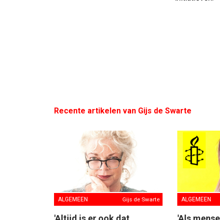
Recente artikelen van Gijs de Swarte
ALGEMEEN
Gijs de Swarte
ALGEMEEN
'Altijd is er ook dat
'Als mens