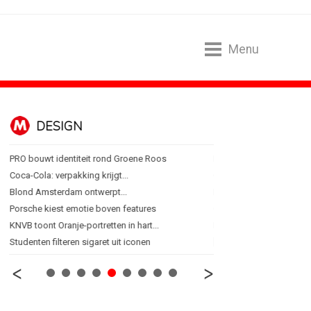
Menu
DESIGN
FOOD EN R
PRO bouwt identiteit rond Groene Roos
Regionale lunchketens s
Coca-Cola: verpakking krijgt...
Gadiza Saaidi (Unilever):
Blond Amsterdam ontwerpt...
Maggi lanceert Heat & Ea
Porsche kiest emotie boven features
Grolsch lanceert campag
KNVB toont Oranje-portretten in hart...
FSIN: Nederlanders eten 
Studenten filteren sigaret uit iconen
[column] Wordt AI-labeli