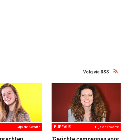
Volg via RSS
Gijs de Swarte
BUREAUS
Gijs de Swarte
enrechten
'Gerichte campagnes voor