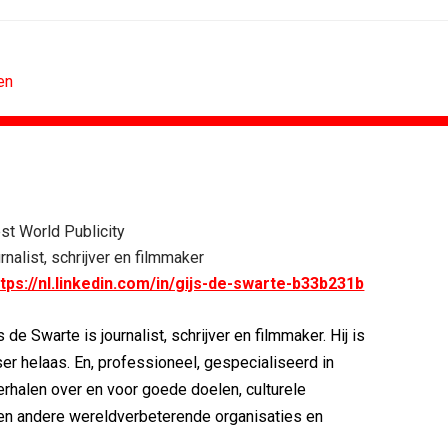
en
CONTENTMARKETING
voor Lee...
Internationale award voor Holland...
st World Publicity
Eredivisie op...
[column] Sports bar - voetbal
rnalist, schrijver en filmmaker
n campagne voor...
Lawa, Woed en NowNow winnen...
ttps://nl.linkedin.com/in/gijs-de-swarte-b33b231b
eert eigen...
Inschrijvingen Grand Prix Content...
bitie leidend
Substack breidt uit in Nederland met...
s de Swarte is journalist, schrijver en filmmaker. Hij is
es over
WWF en CPNB introduceren Groene...
er helaas. En, professioneel, gespecialiseerd in
erhalen over en voor goede doelen, culturele
, en andere wereldverbeterende organisaties en