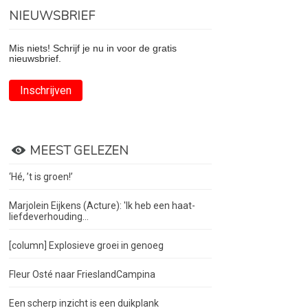
NIEUWSBRIEF
Mis niets! Schrijf je nu in voor de gratis
nieuwsbrief.
Inschrijven
MEEST GELEZEN
‘Hé, ’t is groen!’
Marjolein Eijkens (Acture): 'Ik heb een haat-
liefdeverhouding...
[column] Explosieve groei in genoeg
Fleur Osté naar FrieslandCampina
Een scherp inzicht is een duikplank