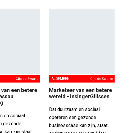
ALGEMEEN
Gijs de Swarte
Marketeer van een betere
wereld - InsingerGilissen
Gijs de Swarte
Dat duurzaam en sociaal
opereren een gezonde
 van een betere
Nassau
businesscase kan zijn, staat
ng
ondertussen wel vast. Maar
hoe doe je het goed? Gijs de
m en sociaal
Swarte interviewt makers van
en gezonde
merken die iets bijzonders
 kan zijn staat