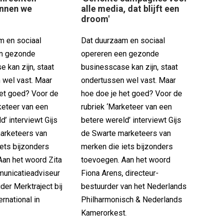
innen we
alle media, dat blijft een
droom'
m en sociaal
Dat duurzaam en sociaal
en gezonde
opereren een gezonde
 kan zijn, staat
businesscase kan zijn, staat
 wel vast. Maar
ondertussen wel vast. Maar
het goed? Voor de
hoe doe je het goed? Voor de
keteer van een
rubriek ‘Marketeer van een
d’ interviewt Gijs
betere wereld’ interviewt Gijs
arketeers van
de Swarte marketeers van
ets bijzonders
merken die iets bijzonders
Aan het woord Zita
toevoegen. Aan het woord
municatieadviseur
Fiona Arens, directeur-
ider Merktraject bij
bestuurder van het Nederlands
rnational in
Philharmonisch & Nederlands
Kamerorkest.