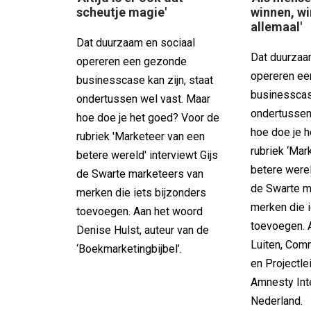
scheutje magie'
winnen, w
allemaal'
Dat duurzaam en sociaal
Dat duurzaa
opereren een gezonde
opereren e
businesscase kan zijn, staat
businesscase
ondertussen wel vast. Maar
ondertussen
hoe doe je het goed? Voor de
hoe doe je 
rubriek 'Marketeer van een
rubriek ‘Mar
betere wereld' interviewt Gijs
betere werel
de Swarte marketeers van
de Swarte m
merken die iets bijzonders
merken die i
toevoegen. Aan het woord
toevoegen. 
Denise Hulst, auteur van de
Luiten, Com
‘Boekmarketingbijbel’.
en Projectle
Amnesty Inte
Nederland.