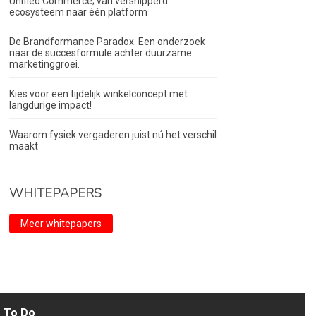
Unified Commerce; van versnipperd
ecosysteem naar één platform
De Brandformance Paradox. Een onderzoek
naar de succesformule achter duurzame
marketinggroei.
Kies voor een tijdelijk winkelconcept met
langdurige impact!
Waarom fysiek vergaderen juist nú het verschil
maakt
WHITEPAPERS
Meer whitepapers
To Do