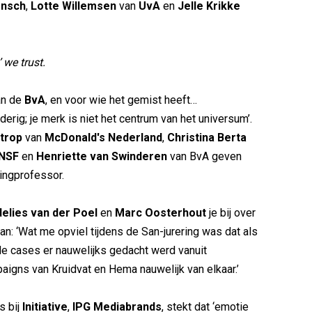
nsch
,
Lotte Willemsen
van
UvA
en
Jelle Krikke
’ we trust.
an de
BvA
, en voor wie het gemist heeft…
erig; je merk is niet het centrum van het universum’.
ntrop
van
McDonald's Nederland
,
Christina Berta
NSF
en
Henriette van Swinderen
van BvA geven
ingprofessor.
elies van der Poel
en
Marc Oosterhout
je bij over
n: ‘Wat me opviel tijdens de San-jurering was dat als
de cases er nauwelijks gedacht werd vanuit
aigns van Kruidvat en Hema nauwelijk van elkaar.’
s bij
Initiative
,
IPG Mediabrands
, stekt dat ‘emotie