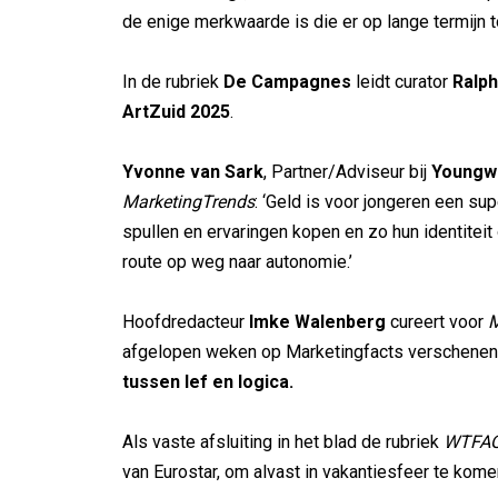
de enige merkwaarde is die er op lange termijn to
In de rubriek
De Campagnes
leidt curator
Ralph
ArtZuid 2025
.
Yvonne van Sark
, Partner/Adviseur bij
Youngw
MarketingTrends
: ‘Geld is voor jongeren een su
spullen en ervaringen kopen en zo hun identiteit
route op weg naar autonomie.’
Hoofdredacteur
Imke Walenberg
cureert voor
M
afgelopen weken op Marketingfacts verschenen
tussen lef en logica.
Als vaste afsluiting in het blad de rubriek
WTFA
van Eurostar, om alvast in vakantiesfeer te kome