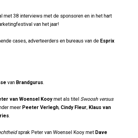
l met 38 interviews met de sponsoren en in het hart
ketingfestival van het jaar!
nnende cases, adverteerders en bureaus van de
Esprix
nse
van
Brandgurus
.
ter van Woensel Kooy
met als titel
Swoosh versus
onder meer
Peeter Verlegh
,
Cindy Fleur
,
Klaus van
ries
.
echtheid
sprak Peter van Woensel Kooy met
Dave