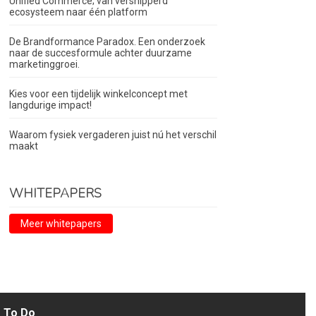
Unified Commerce; van versnipperd
ecosysteem naar één platform
De Brandformance Paradox. Een onderzoek
naar de succesformule achter duurzame
marketinggroei.
Kies voor een tijdelijk winkelconcept met
langdurige impact!
Waarom fysiek vergaderen juist nú het verschil
maakt
WHITEPAPERS
Meer whitepapers
To Do