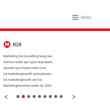
Menu
B2B
BUREAUS
Marketing mix modelling terug van...
Eindelijk een hoofdrol vo
Adform werkt aan open standaard...
Ziggo verbindt kijkers Er
Special Ops bouwt merk rond...
Horecapartijen starten 
De marketingwereld optimaliseert...
Closed on Monday lancee
De marketingkracht van De...
Lamborghini maakt ambi
Marketingtransfers week 28, 2026
Havas neemt SportVibes