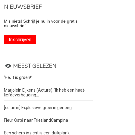
NIEUWSBRIEF
Mis niets! Schrijf je nu in voor de gratis
nieuwsbrief.
Inschrijven
MEEST GELEZEN
‘Hé, ’t is groen!’
Marjolein Eijkens (Acture): 'Ik heb een haat-
liefdeverhouding...
[column] Explosieve groei in genoeg
Fleur Osté naar FrieslandCampina
Een scherp inzicht is een duikplank