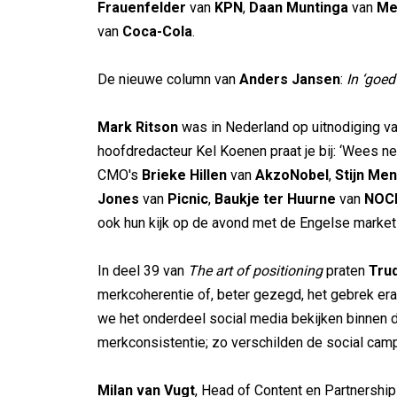
Frauenfelder
van
KPN
,
Daan Muntinga
van
Me
van
Coca-Cola
.
De nieuwe column van
Anders Jansen
:
In ‘goed
Mark Ritson
was in Nederland op uitnodiging v
hoofdredacteur Kel Koenen praat je bij: ‘Wees ned
CMO's
Brieke Hillen
van
AkzoNobel
,
Stijn Me
Jones
van
Picnic
,
Baukje ter Huurne
van
NOC
ook hun kijk op de avond met de Engelse market
In deel 39 van
The art of positioning
praten
Trud
merkcoherentie of, beter gezegd, het gebrek eraa
we het onderdeel social media bekijken binnen 
merkconsistentie; zo verschilden de social camp
Milan van Vugt
, Head of Content en Partnership