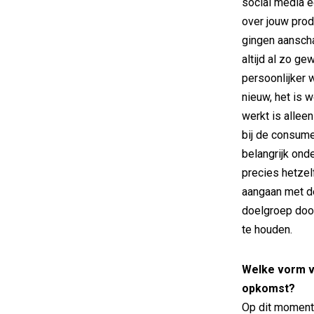
social media 
over jouw produ
gingen aansch
altijd al zo g
persoonlijker 
nieuw, het is 
werkt is allee
bij de consume
belangrijk ond
precies hetzelf
aangaan met de
doelgroep door
te houden.
Welke vorm v
opkomst?
Op dit moment