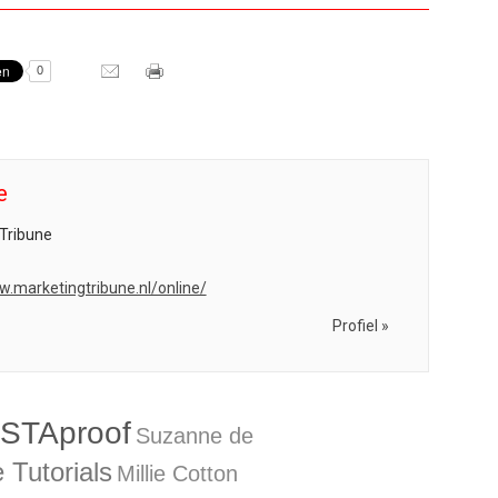
0
e
Tribune
w.marketingtribune.nl/online/
Profiel »
NSTAproof
Suzanne de
e Tutorials
Millie Cotton