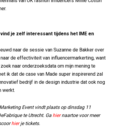
llennials van UK fashion influencers Millie Cotton
ner.
vind je zelf interessant tijdens het IME en
nieuwd naar de sessie van Suzanne de Bakker over
naar de effectiviteit van influencermarkerting, want
op zoek naar onderzoeksdata om mijn mening te
et ik dat de case van Made super inspirerend zal
innovatief bedrijf in de design industrie dat ook nog
 werkt.
 Marketing Event vindt plaats op dinsdag 11
eFabrique te Utrecht. Ga
hier
naartoe voor meer
 scoor
hier
je tickets.