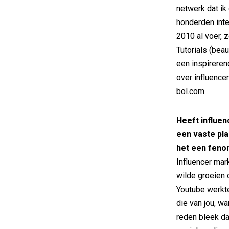
netwerk dat ik
honderden inte
2010 al voer, 
Tutorials (beau
een inspireren
over influence
bol.com
Heeft influen
een vaste pl
het een fenom
Influencer mar
wilde groeien 
Youtube werkt
die van jou, wa
reden bleek d