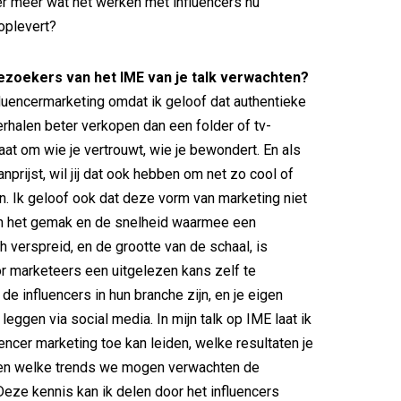
er meer wat het werken met influencers nu
oplevert?
zoekers van het IME van je talk verwachten?
nfluencermarketing omdat ik geloof dat authentieke
erhalen beter verkopen dan een folder of tv-
aat om wie je vertrouwt, wie je bewondert. En als
nprijst, wil jij dat ook hebben om net zo cool of
. Ik geloof ook dat deze vorm van marketing niet
en het gemak en de snelheid waarmee een
 verspreid, en de grootte van de schaal, is
r marketeers een uitgelezen kans zelf te
de influencers in hun branche zijn, en je eigen
leggen via social media. In mijn talk op IME laat ik
encer marketing toe kan leiden, welke resultaten je
 en welke trends we mogen verwachten de
Deze kennis kan ik delen door het influencers