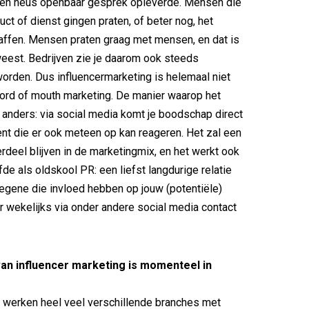
een heus openbaar gesprek opleverde. Mensen die
ct of dienst gingen praten, of beter nog, het
affen. Mensen praten graag met mensen, en dat is
eweest. Bedrijven zie je daarom ook steeds
worden. Dus influencermarketing is helemaal niet
word of mouth marketing. De manier waarop het
n anders: via social media komt je boodschap direct
nt die er ook meteen op kan reageren. Het zal een
erdeel blijven in de marketingmix, en het werkt ook
de als oldskool PR: een liefst langdurige relatie
gene die invloed hebben op jouw (potentiële)
 wekelijks via onder andere social media contact
an influencer marketing is momenteel in
 werken heel veel verschillende branches met