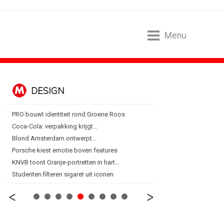
Menu
DESIGN
FOOD EN R
PRO bouwt identiteit rond Groene Roos
Blokker zet 130 jaar...
Coca-Cola: verpakking krijgt...
Regionale lunchketens s
Blond Amsterdam ontwerpt...
Gadiza Saaidi (Unilever):
Porsche kiest emotie boven features
Maggi lanceert Heat & Ea
KNVB toont Oranje-portretten in hart...
Grolsch lanceert campag
Studenten filteren sigaret uit iconen
FSIN: Nederlanders eten 