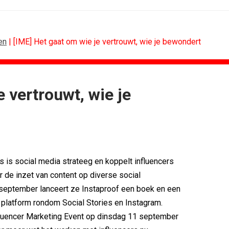
en
| [IME] Het gaat om wie je vertrouwt, wie je bewondert
e vertrouwt, wie je
CONTENTMARKETING
voor Lee...
Internationale award voor Holland...
Eredivisie op...
[column] Sports bar - voetbal
n campagne voor...
Lawa, Woed en NowNow winnen...
eert eigen...
Inschrijvingen Grand Prix Content...
s is social media strateeg en koppelt influencers
bitie leidend
Substack breidt uit in Nederland met...
 de inzet van content op diverse social
es over
WWF en CPNB introduceren Groene...
 september lanceert ze Instaproof een boek en een
g platform rondom Social Stories en Instagram.
fluencer Marketing Event op dinsdag 11 september