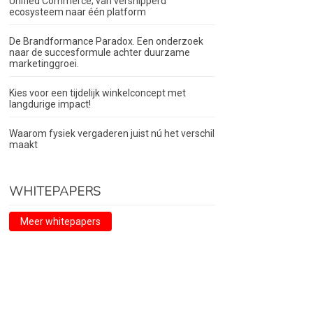
Unified Commerce; van versnipperd
ecosysteem naar één platform
De Brandformance Paradox. Een onderzoek
naar de succesformule achter duurzame
marketinggroei.
Kies voor een tijdelijk winkelconcept met
langdurige impact!
Waarom fysiek vergaderen juist nú het verschil
maakt
WHITEPAPERS
Meer whitepapers