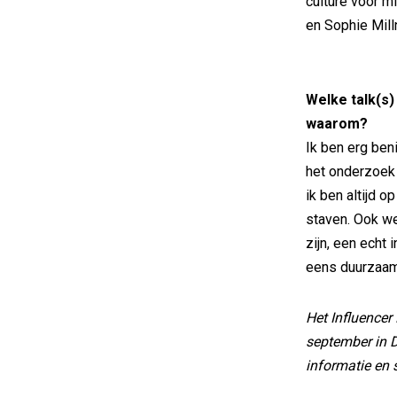
culture voor mi
en Sophie Mill
Welke talk(s) 
waarom?
Ik ben erg be
het onderzoek 
ik ben altijd 
staven. Ook we
zijn, een echt 
eens duurzaam
Het Influencer
september in D
informatie en