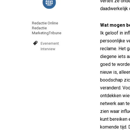
vertelt ze ond
daadwerkelijk 
Redactie Online
Wat mogen be
Redactie
Ik geloof in i
MarketingTribune
persoonlijke v
Evenement
reclame. Het g
Interview
diegene iets aa
goed te worden
nieuw is, alle
boodschap zich
veranderd. Voo
ontdekken wie 
netwerk aan te 
zien waar influ
kunt bereiken
komende tijd. 