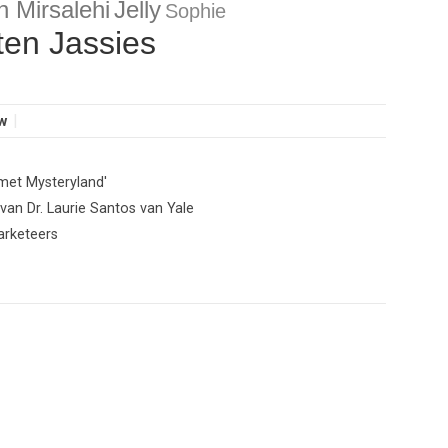
n Mirsalehi
Jelly
Sophie
ten Jassies
w
 met Mysteryland'
an Dr. Laurie Santos van Yale
arketeers