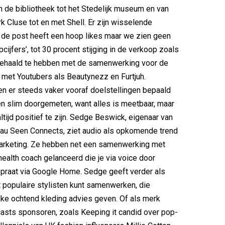
an de bibliotheek tot het Stedelijk museum en van
 Cluse tot en met Shell. Er zijn wisselende
n de post heeft een hoop likes maar we zien geen
ijfers’, tot 30 procent stijging in de verkoop zoals
ehaald te hebben met de samenwerking voor de
met Youtubers als Beautynezz en Furtjuh.
n er steeds vaker vooraf doelstellingen bepaald
n slim doorgemeten, want alles is meetbaar, maar
altijd positief te zijn. Sedge Beswick, eigenaar van
eau Seen Connects, ziet audio als opkomende trend
marketing. Ze hebben net een samenwerking met
health coach gelanceerd die je via voice door
praat via Google Home. Sedge geeft verder als
t populaire stylisten kunt samenwerken, die
lke ochtend kleding advies geven. Of als merk
asts sponsoren, zoals Keeping it candid over pop-