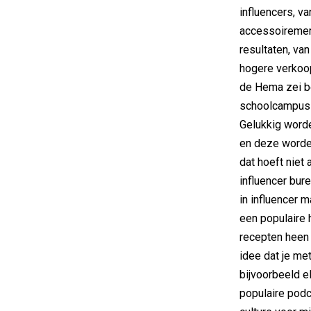
influencers, v
accessoiremerk
resultaten, va
hogere verkoopc
de Hema zei b
schoolcampus 
Gelukkig worde
en deze worde
dat hoeft niet 
influencer bur
in influencer 
een populaire 
recepten heen 
idee dat je me
bijvoorbeeld e
populaire podc