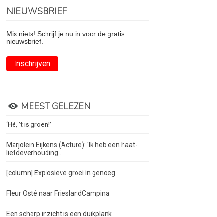
NIEUWSBRIEF
Mis niets! Schrijf je nu in voor de gratis
nieuwsbrief.
Inschrijven
MEEST GELEZEN
‘Hé, ’t is groen!’
Marjolein Eijkens (Acture): 'Ik heb een haat-
liefdeverhouding...
[column] Explosieve groei in genoeg
Fleur Osté naar FrieslandCampina
Een scherp inzicht is een duikplank