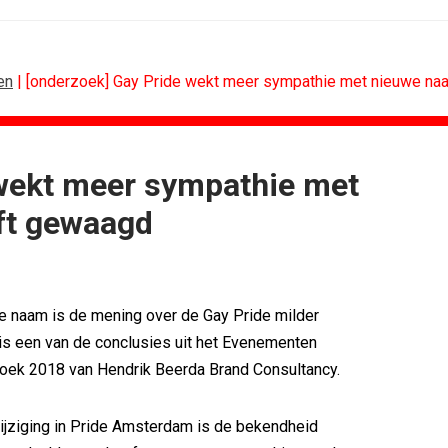
en
| [onderzoek] Gay Pride wekt meer sympathie met nieuwe naa
 wekt meer sympathie met
CONTENTMARKETING
ft gewaagd
voor Lee...
Internationale award voor Holland...
Eredivisie op...
[column] Sports bar - voetbal
n campagne voor...
Lawa, Woed en NowNow winnen...
eert eigen...
Inschrijvingen Grand Prix Content...
e naam is de mening over de Gay Pride milder
bitie leidend
Substack breidt uit in Nederland met...
is een van de conclusies uit het Evenementen
es over
WWF en CPNB introduceren Groene...
ek 2018 van Hendrik Beerda Brand Consultancy.
jziging in Pride Amsterdam is de bekendheid