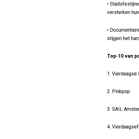
• Stadsfestijn
versterken hun
• Documentair
stijgen het har
Top-10 van p
1. Vierdaagse
2. Pinkpop
3. SAIL Amst
4. Vierdaagse