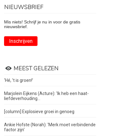
NIEUWSBRIEF
Mis niets! Schrijf je nu in voor de gratis
nieuwsbrief.
Inschrijven
MEEST GELEZEN
‘Hé, ’t is groen!’
Marjolein Eijkens (Acture): 'Ik heb een haat-
liefdeverhouding...
[column] Explosieve groei in genoeg
Ankie Hofste (Norah): 'Merk moet verbindende
factor zijn'