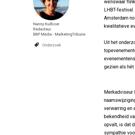
weliswaar flin
LHBT-festival.
Amsterdam no
Nanny Kuilboer
kwalitatieve 
Redacteur
BBP Media - MarketingTribune
Uit het onderz
Onderzoek
topevenementen
evenementenst
gezien als hé
Merkadviseur 
naamswijzigin
verwarring en 
bekendheid van
opvalt, is dat
sympathie voor