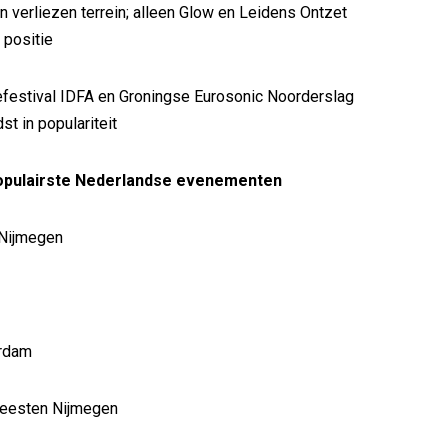
en verliezen terrein; alleen Glow en Leidens Ontzet
 positie
efestival IDFA en Groningse Eurosonic Noorderslag
dst in populariteit
opulairste Nederlandse evenementen
 Nijmegen
erdam
feesten Nijmegen