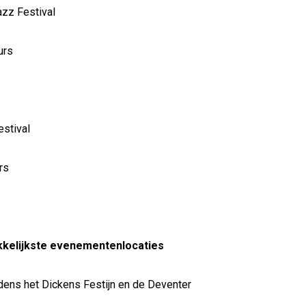
azz Festival
urs
estival
rs
kkelijkste evenementenlocaties
ijdens het Dickens Festijn en de Deventer