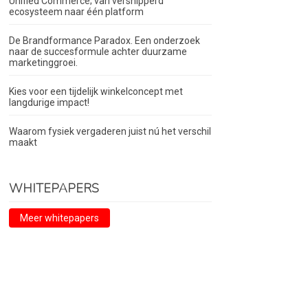
Unified Commerce; van versnipperd
ecosysteem naar één platform
De Brandformance Paradox. Een onderzoek
naar de succesformule achter duurzame
marketinggroei.
Kies voor een tijdelijk winkelconcept met
langdurige impact!
Waarom fysiek vergaderen juist nú het verschil
maakt
WHITEPAPERS
Meer whitepapers