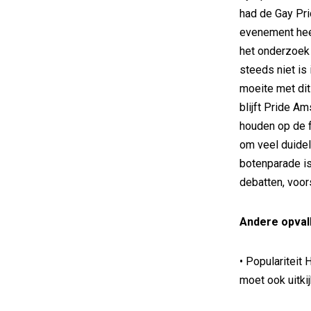
had de Gay Pri
evenement hee
het onderzoek 
steeds niet is
moeite met di
blijft Pride A
houden op de fa
om veel duidel
botenparade i
debatten, voors
Andere opvall
• Populariteit
moet ook uitki