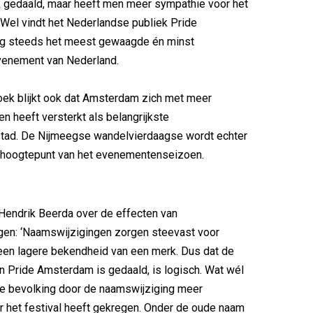
k gedaald, maar heeft men meer sympathie voor het
 Wel vindt het Nederlandse publiek Pride
g steeds het meest gewaagde én minst
evenement van Nederland.
oek blijkt ook dat Amsterdam zich met meer
 heeft versterkt als belangrijkste
ad. De Nijmeegse wandelvierdaagse wordt echter
t hoogtepunt van het evenementenseizoen.
Hendrik Beerda over de effecten van
gen: ‘Naamswijzigingen zorgen steevast voor
een lagere bekendheid van een merk. Dus dat de
 Pride Amsterdam is gedaald, is logisch. Wat wél
 de bevolking door de naamswijziging meer
 het festival heeft gekregen. Onder de oude naam