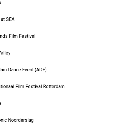
p
t at SEA
ands Film Festival
Valley
rdam Dance Event (ADE)
ationaal Film Festival Rotterdam
e
onic Noorderslag