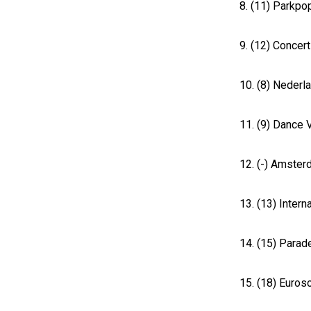
8. (11) Parkpo
9. (12) Concer
10. (8) Nederl
11. (9) Dance 
12. (-) Amste
13. (13) Intern
14. (15) Parad
15. (18) Euros