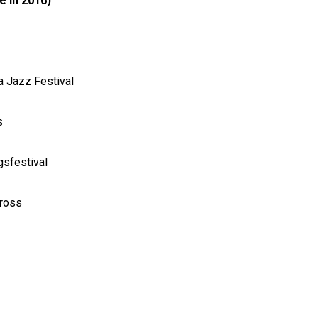
e in 2016)
ea Jazz Festival
s
ngsfestival
Cross