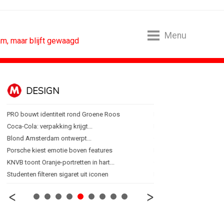
Menu
m, maar blijft gewaagd
DESIGN
FOOD EN R
PRO bouwt identiteit rond Groene Roos
Blokker zet 130 jaar...
Coca-Cola: verpakking krijgt...
Regionale lunchketens s
Blond Amsterdam ontwerpt...
Gadiza Saaidi (Unilever):
Porsche kiest emotie boven features
Maggi lanceert Heat & Ea
KNVB toont Oranje-portretten in hart...
Grolsch lanceert campag
Studenten filteren sigaret uit iconen
FSIN: Nederlanders eten 