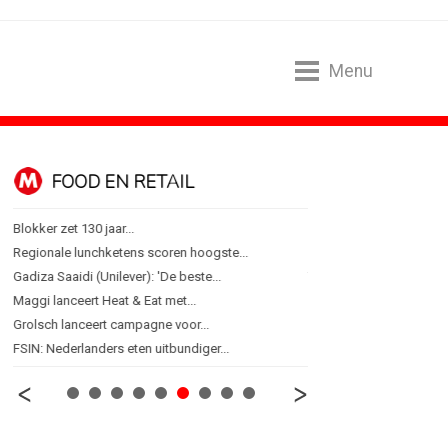
Menu
FOOD EN RETAIL
MEDIA
Blokker zet 130 jaar...
Sander Pluijm van Abovo
Regionale lunchketens scoren hoogste...
Omnicom Media als eerst
Gadiza Saaidi (Unilever): 'De beste...
Tien nieuwe genomineerd
Maggi lanceert Heat & Eat met...
Storytel zet luisteren on
Grolsch lanceert campagne voor...
Ster start Goede Loeki
FSIN: Nederlanders eten uitbundiger...
Margriet van der Linden bl