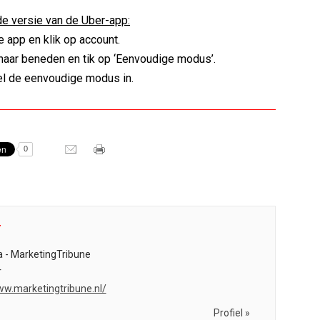
e versie van de Uber-app:
pp en klik op account.
r beneden en tik op ‘Eenvoudige modus’.
e eenvoudige modus in.
0
r
 - MarketingTribune
r
ww.marketingtribune.nl/
Profiel »