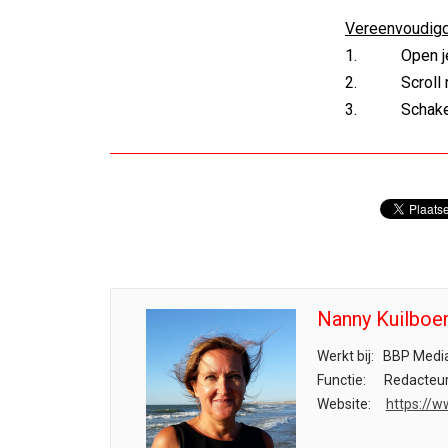
Vereenvoudigd
1. Open je a
2. Scroll naa
3. Schakel d
Nanny Kuilboe
Werkt bij:
BBP Media
Functie:
Redacteu
Website:
https://w