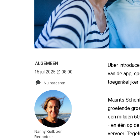
ALGEMEEN
Uber introduce
15 jul 2025 @ 08:00
van de app, sp
toegankelijker
Nu reageren
Maurits Schönf
groeiende groe
één miljoen 60
- en één op de
Nanny Kuilboer
vervoer.’ Tegel
Redacteur