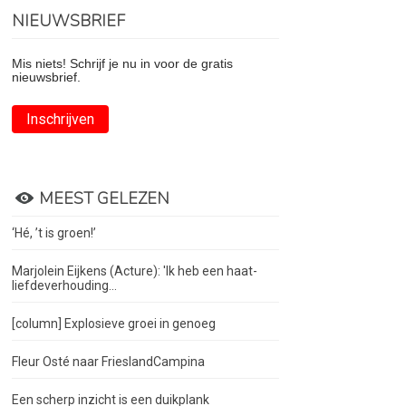
NIEUWSBRIEF
Mis niets! Schrijf je nu in voor de gratis
nieuwsbrief.
Inschrijven
MEEST GELEZEN
‘Hé, ’t is groen!’
Marjolein Eijkens (Acture): 'Ik heb een haat-
liefdeverhouding...
[column] Explosieve groei in genoeg
Fleur Osté naar FrieslandCampina
Een scherp inzicht is een duikplank