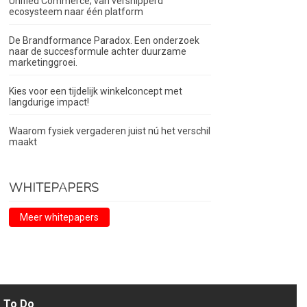
Unified Commerce; van versnipperd
ecosysteem naar één platform
De Brandformance Paradox. Een onderzoek
naar de succesformule achter duurzame
marketinggroei.
Kies voor een tijdelijk winkelconcept met
langdurige impact!
Waarom fysiek vergaderen juist nú het verschil
maakt
WHITEPAPERS
Meer whitepapers
To Do