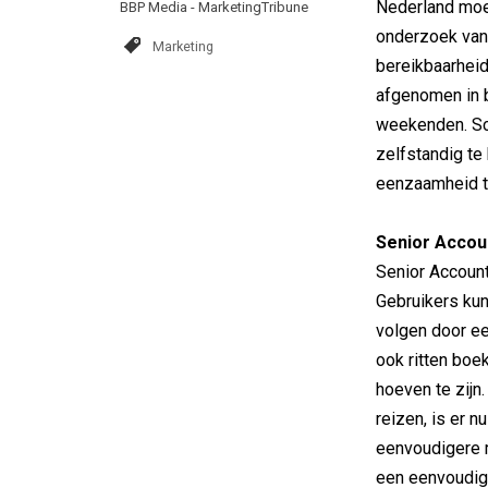
Nederland moei
BBP Media - MarketingTribune
onderzoek van 
Marketing
bereikbaarhei
afgenomen in b
weekenden. Schö
zelfstandig te
eenzaamheid t
Senior Accou
Senior Account
Gebruikers kun
volgen door ee
ook ritten boe
hoeven te zijn
reizen, is er 
eenvoudigere 
een eenvoudig