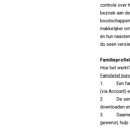
controle over 
bezoek aan de 
boodschappen:
makkelijker om
én hun naasten
du seen versi
Familieprofie
Hoe het werkt
Familielid toe
1. Een famili
(via Account) e
2. De senior
downloaden en
3. Daarna kun
gewenst, hulp 