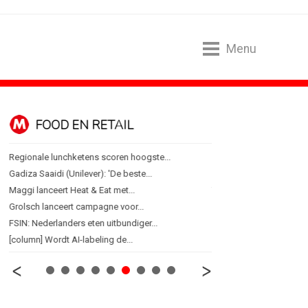
Menu
FOOD EN RETAIL
MEDIA
Regionale lunchketens scoren hoogste...
Sander Pluijm van Abovo
Gadiza Saaidi (Unilever): 'De beste...
Omnicom Media als eerst
Maggi lanceert Heat & Eat met...
Tien nieuwe genomineerd
Grolsch lanceert campagne voor...
Storytel zet luisteren on
FSIN: Nederlanders eten uitbundiger...
Ster start Goede Loeki
[column] Wordt AI-labeling de...
Margriet van der Linden bl