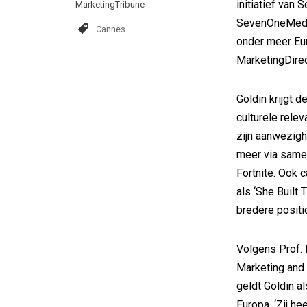
initiatief van
MarketingTribune
SevenOneMedia 
Cannes
onder meer Eur
MarketingDire
Goldin krijgt d
culturele rele
zijn aanwezigh
meer via samen
Fortnite. Ook 
als ‘She Built 
bredere positi
Volgens Prof. D
Marketing and 
geldt Goldin a
Europa. ‘Zij h