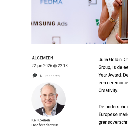
ALGEMEEN
Julia Goldin, 
22 jun 2026 @ 22:13
Group, is de e
Year Award. De
Nu reageren
een ceremonie 
Creativity.
De onderschei
Europese mark
Kel Koenen
grensoverschri
Hoofdredacteur