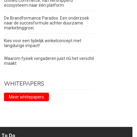
Unified Commerce; van versnipperd
ecosysteem naar één platform
De Brandformance Paradox. Een onderzoek
naar de succesformule achter duurzame
marketinggroei.
Kies voor een tijdelijk winkelconcept met
langdurige impact!
Waarom fysiek vergaderen juist nú het verschil
maakt
WHITEPAPERS
Meer whitepapers
To Do