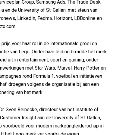
 Serviceplan Group, Samsung Ads, The Trade Desk,
en de University of St. Gallen, met steun van
onews, LinkedIn, Fedma, Horizont, LBBonline en
cto.com.
e prijs voor haar rol in de internationale groei en
vantie van Lego. Onder haar leiding breidde het merk
eid uit in entertainment, sport en gaming, onder
werkingen met Star Wars, Marvel, Harry Potter en
campagnes rond Formula 1, voetbal en initiatieven
That’ droegen volgens de organisatie bij aan een
onering van het merk.
r. Sven Reinecke, directeur van het Institute of
Customer Insight aan de University of St. Gallen,
ls voorbeeld voor modern marketingleiderschap in
eeft het Lego-merk ver voorbij de eigen