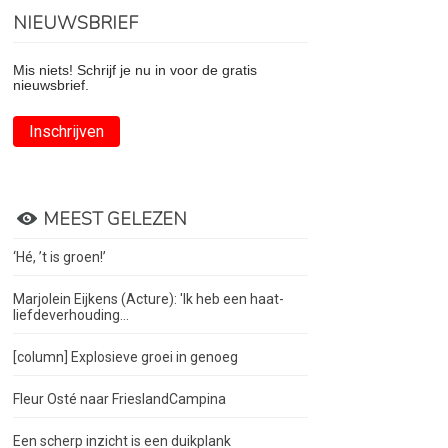
NIEUWSBRIEF
Mis niets! Schrijf je nu in voor de gratis
nieuwsbrief.
Inschrijven
MEEST GELEZEN
‘Hé, ’t is groen!’
Marjolein Eijkens (Acture): 'Ik heb een haat-
liefdeverhouding...
[column] Explosieve groei in genoeg
Fleur Osté naar FrieslandCampina
Een scherp inzicht is een duikplank