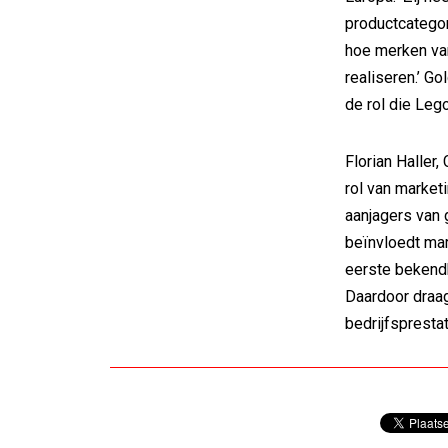
productcategor
hoe merken van
realiseren.’ G
de rol die Leg
Florian Haller
rol van marketi
aanjagers van 
beïnvloedt mar
eerste bekendh
Daardoor draag
bedrijfsprestat