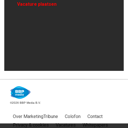
Vacature plaatsen
©2026 BBP Media B.V.
Over MarketingTribune
Colofon
Contact
Privacy & cookies
Vacatures
Whitepapers