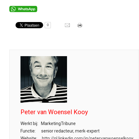
0
Peter van Woensel Kooy
Werkt bij:
MarketingTribune
Functie:
senior redacteur, merk-expert
Website:
http://nl.linkedin.com/in/petervanwoenselkooy