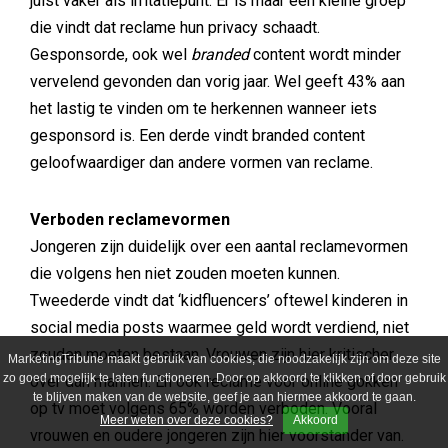
juist vaker als irritatiepunt. Er is maar een kleine groep
die vindt dat reclame hun privacy schaadt.
Gesponsorde, ook wel
branded
content wordt minder
vervelend gevonden dan vorig jaar. Wel geeft 43% aan
het lastig te vinden om te herkennen wanneer iets
gesponsord is. Een derde vindt branded content
geloofwaardiger dan andere vormen van reclame.
Verboden reclamevormen
Jongeren zijn duidelijk over een aantal reclamevormen
die volgens hen niet zouden moeten kunnen.
Tweederde vindt dat ‘kidfluencers’ oftewel kinderen in
social media posts waarmee geld wordt verdiend, niet
zouden moeten bestaan. Vrouwen zijn hier kritischer
MarketingTribune maakt gebruik van cookies, die noodzakelijk zijn om deze site
zo goed mogelijk te laten functioneren. Door op akkoord te klikken of door gebruik
over dan mannen. En ook reclame voor online gokken
te blijven maken van de website, geef je aan hiermee akkoord te gaan.
op tv moet volgens 65% worden verboden. Vooral
Meer weten over deze cookies?
Akkoord
vrouwen en oudere jongeren zijn hier voorstander van.