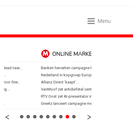
Menu
ONLINE MARKETING
SPONSORI
Banken hervatten campagne tegen...
Albert Heijn behoudt posi
Nederland in kopgroep Europese...
Tata Consultancy Service
Allianz Direct ‘kaapt’...
NOC*NSF lanceert busine
VanMoof zet antidiefstal centraal
BMV verbindt naam aan
RTV Oost zet AI-presentator in voor...
Olympisch schaatsen in T
Greetz lanceert campagne met Roy...
Lego laat opnieuw Formu