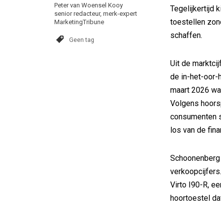
Peter van Woensel Kooy
Tegelijkertij
senior redacteur, merk-expert
toestellen zon
MarketingTribune
schaffen.
Geen tag
Uit de marktci
de in-het-oor-h
maart 2026 was
Volgens hoorsp
consumenten s
los van de fina
Schoonenberg z
verkoopcijfers
Virto I90-R, e
hoortoestel dat