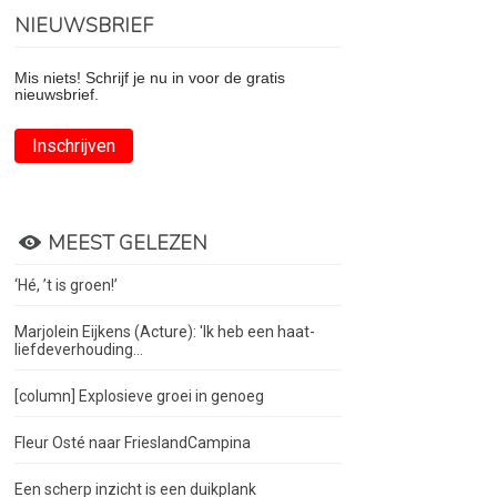
NIEUWSBRIEF
Mis niets! Schrijf je nu in voor de gratis
nieuwsbrief.
Inschrijven
MEEST GELEZEN
‘Hé, ’t is groen!’
Marjolein Eijkens (Acture): 'Ik heb een haat-
liefdeverhouding...
[column] Explosieve groei in genoeg
Fleur Osté naar FrieslandCampina
Een scherp inzicht is een duikplank