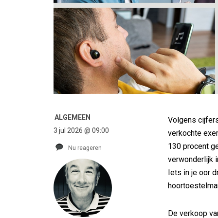
ALGEMEEN
Volgens cijfer
3 jul 2026 @ 09:00
verkochte exe
130 procent ge
Nu reageren
verwonderlijk i
Iets in je oor
hoortoestelmar
De verkoop van 