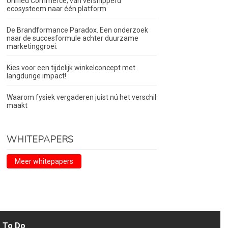
Unified Commerce; van versnipperd
ecosysteem naar één platform
De Brandformance Paradox. Een onderzoek
naar de succesformule achter duurzame
marketinggroei.
Kies voor een tijdelijk winkelconcept met
langdurige impact!
Waarom fysiek vergaderen juist nú het verschil
maakt
WHITEPAPERS
Meer whitepapers
To Do