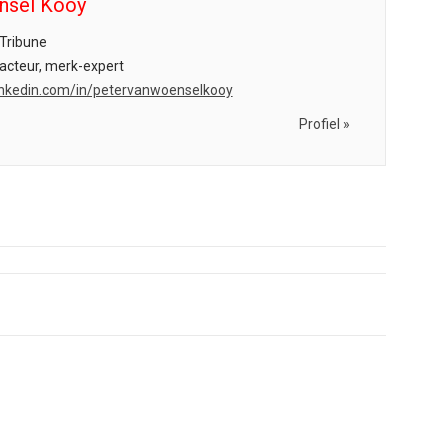
nsel Kooy
Tribune
acteur, merk-expert
.linkedin.com/in/petervanwoenselkooy
Profiel »