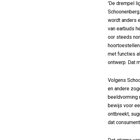
'De drempel lig
Schoonenberg. 
wordt anders e
van earbuds he
oor steeds no
hoortoestellen
met functies a
ontwerp. Dat m
Volgens Schoo
en andere zog
beeldvorming 
bewijs voor e
ontbreekt, sug
dat consumente