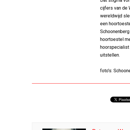
Dat stigma vor
cijfers van d
wereldwijd sl
een hoortoeste
Schoonenberg 
hoortoestel m
hoorspecialis
uitstellen.
foto's: Schoon