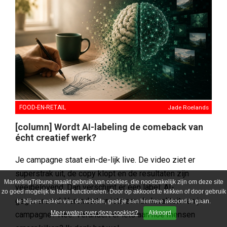
FOOD-EN-RETAIL
Jade Roelands
[column] Wordt AI-labeling de comeback van
écht creatief werk?
Je campagne staat ein-de-lijk live. De video ziet er
superstrak uit, de copy klopt en de resultaten zijn
MarketingTribune maakt gebruik van cookies, die noodzakelijk zijn om deze site
veelbelovend. Dan verschijnt er een label: AI-
zo goed mogelijk te laten functioneren. Door op akkoord te klikken of door gebruik
gegenereerd. Verandert er iets aan de kwaliteit van je
te blijven maken van de website, geef je aan hiermee akkoord te gaan.
Meer weten over deze cookies?
Akkoord
campagne? Nee. Verandert er iets aan hoe mensen