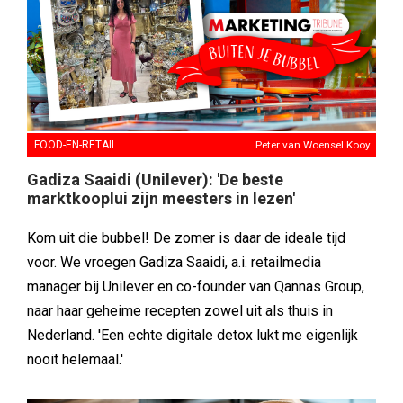
FOOD-EN-RETAIL
Peter van Woensel Kooy
Gadiza Saaidi (Unilever): 'De beste
marktkooplui zijn meesters in lezen'
Kom uit die bubbel! De zomer is daar de ideale tijd
voor. We vroegen Gadiza Saaidi, a.i. retailmedia
manager bij Unilever en co-founder van Qannas Group,
naar haar geheime recepten zowel uit als thuis in
Nederland. 'Een echte digitale detox lukt me eigenlijk
nooit helemaal.'