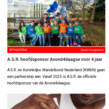
SPONSORING
Sjaak Hoogkamer
A.S.R. hoofdsponsor Avond4daagse voor 4 jaar
A.S.R. en Koninklijke Wandelbond Nederland (KWbN) gaan
een partnership aan. Vanaf 2025 is A.S.R. de officiële
hoofdsponsor van de Avond4daagse.