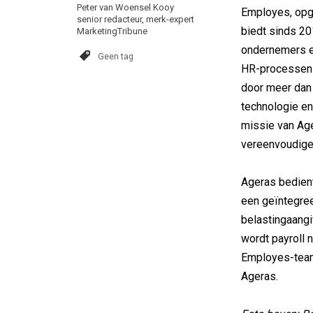
Peter van Woensel Kooy
Employes, opg
senior redacteur, merk-expert
biedt sinds 2
MarketingTribune
ondernemers e
Geen tag
HR-processen 
door meer dan
technologie en
missie van Age
vereenvoudige
Ageras bedien
een geïntegree
belastingaangi
wordt payroll 
Employes-team 
Ageras.