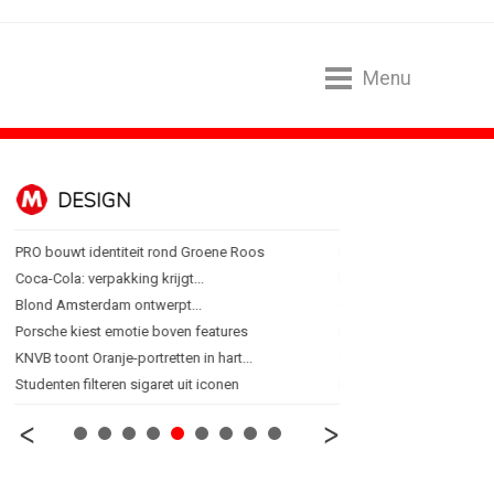
Menu
DESIGN
FOOD EN R
PRO bouwt identiteit rond Groene Roos
Blokker zet 130 jaar...
Coca-Cola: verpakking krijgt...
Regionale lunchketens s
Blond Amsterdam ontwerpt...
Gadiza Saaidi (Unilever):
Porsche kiest emotie boven features
Maggi lanceert Heat & Ea
KNVB toont Oranje-portretten in hart...
Grolsch lanceert campag
Studenten filteren sigaret uit iconen
FSIN: Nederlanders eten 