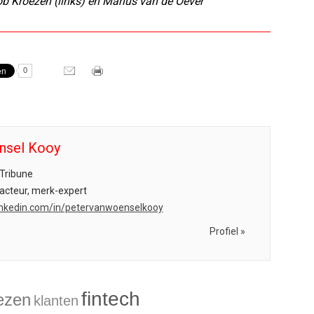
b Kroezen (links) en Marius van de Oever
0
nsel Kooy
Tribune
acteur, merk-expert
.linkedin.com/in/petervanwoenselkooy
Profiel »
fintech
ezen
klanten