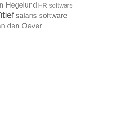
in Hegelund
HR-software
ïtief
salaris software
an den Oever