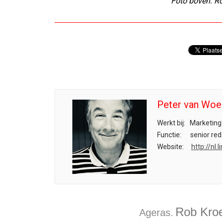
Foto boven: Ro
Peter van Woe
Werkt bij:
Marketing
Functie:
senior red
Website:
http://nl
Rob Kro
Ageras.