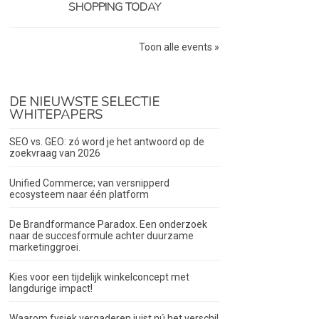
SHOPPING TODAY
Toon alle events »
DE NIEUWSTE SELECTIE
WHITEPAPERS
SEO vs. GEO: zó word je het antwoord op de
zoekvraag van 2026
Unified Commerce; van versnipperd
ecosysteem naar één platform
De Brandformance Paradox. Een onderzoek
naar de succesformule achter duurzame
marketinggroei.
Kies voor een tijdelijk winkelconcept met
langdurige impact!
Waarom fysiek vergaderen juist nú het verschil