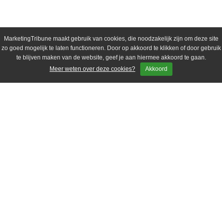
MarketingTribune maakt gebruik van cookies, die noodzakelijk zijn om deze site
zo goed mogelijk te laten functioneren. Door op akkoord te klikken of door gebruik
te blijven maken van de website, geef je aan hiermee akkoord te gaan.
Meer weten over deze cookies?
Akkoord
MarketingTribune.nl/b2b is een
toonaangevend kennisplatform voor
marketeers die op de hoogte willen