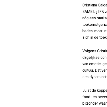
Cristiana Cald
EAME bij IFF, 
nóg een stati
toekomstgerich
heden, maar i
zich in de toe
Volgens Cristia
dagelijkse co
van emotie, g
cultuur. Dat v
een dynamisch
Juist de kopp
food- en beve
bijzonder waard