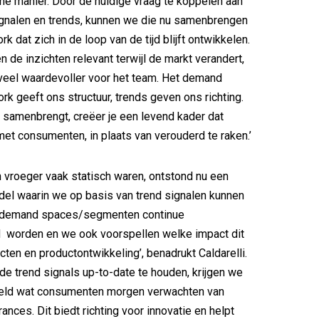
sche manier. Door de huidige vraag te koppelen aan
nalen en trends, kunnen we die nu samenbrengen
k dat zich in de loop van de tijd blijft ontwikkelen.
n de inzichten relevant terwijl de markt verandert,
veel waardevoller voor het team. Het demand
k geeft ons structuur, trends geven ons richting.
 samenbrengt, creëer je een levend kader dat
 consumenten, in plaats van verouderd te raken.’
n vroeger vaak statisch waren, ontstond nu een
el waarin we op basis van trend signalen kunnen
 demand spaces/segmenten continue
d worden en we ook voorspellen welke impact dit
cten en productontwikkeling’, benadrukt Caldarelli.
 de trend signals up-to-date te houden, krijgen we
eeld wat consumenten morgen verwachten van
rances. Dit biedt richting voor innovatie en helpt