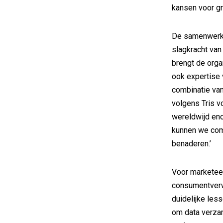
kansen voor gro
De samenwerkin
slagkracht van
brengt de orga
ook expertise 
combinatie van
volgens Tris v
wereldwijd eno
kunnen we com
benaderen.’
Voor marketeer
consumentverw
duidelijke les
om data verza