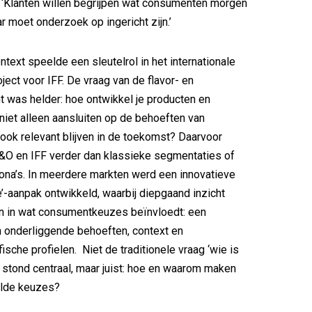
g. ‘Klanten willen begrijpen wat consumenten morgen
r moet onderzoek op ingericht zijn.’
ntext speelde een sleutelrol in het internationale
ect voor IFF. De vraag van de flavor- en
t was helder: hoe ontwikkel je producten en
 niet alleen aansluiten op de behoeften van
ook relevant blijven in de toekomst? Daarvoor
&O en IFF verder dan klassieke segmentaties of
ona’s. In meerdere markten werd een innovatieve
-aanpak ontwikkeld, waarbij diepgaand inzicht
n in wat consumentkeuzes beïnvloedt: een
 onderliggende behoeften, context en
sche profielen. Niet de traditionele vraag ‘wie is
stond centraal, maar juist: hoe en waarom maken
lde keuzes?