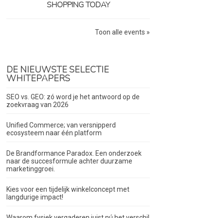
SHOPPING TODAY
Toon alle events »
DE NIEUWSTE SELECTIE
WHITEPAPERS
SEO vs. GEO: zó word je het antwoord op de
zoekvraag van 2026
Unified Commerce; van versnipperd
ecosysteem naar één platform
De Brandformance Paradox. Een onderzoek
naar de succesformule achter duurzame
marketinggroei.
Kies voor een tijdelijk winkelconcept met
langdurige impact!
Waarom fysiek vergaderen juist nú het verschil