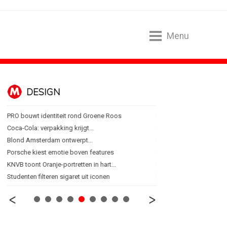
Menu
DESIGN
FOOD EN R
PRO bouwt identiteit rond Groene Roos
Regionale lunchketens s
Coca-Cola: verpakking krijgt...
Gadiza Saaidi (Unilever):
Blond Amsterdam ontwerpt...
Maggi lanceert Heat & Ea
Porsche kiest emotie boven features
Grolsch lanceert campag
KNVB toont Oranje-portretten in hart...
FSIN: Nederlanders eten 
Studenten filteren sigaret uit iconen
[column] Wordt AI-labeli