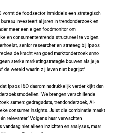
O vormt de foodsector inmiddels een strategisch
 bureau investeert al jaren in trendonderzoek en
nder meer een eigen foodmonitor om
ke en consumententrends structureel te volgen.
erhoelst, senior researcher en strateeg bij Ipsos
 precies de kracht van goed marktonderzoek anno
 geen sterke marketingstrategie bouwen als je je
de wereld waarin zij leven niet begrijpt.’
 dat Ipsos I&O daarom nadrukkelijk verder kijkt dan
nderzoeksmodellen. ‘We brengen verschillende
zoek samen: gedragsdata, trendonderzoek, AI-
ieke consumer insights. Juist die combinatie maakt
r én relevanter.’ Volgens haar verwachten
 vandaag niet alleen inzichten en analyses, maar