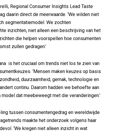
arelli, Regional Consumer Insights Lead Taste
zag daarin direct de meerwaarde. ‘We wilden niet
sch segmentatiemodel. We zochten
te inzichten, niet alleen een beschrijving van het
nzichten die helpen voorspellen hoe consumenten
komst zullen gedragen.’
na is het cruciaal om trends niet los te zien van
nsumentkeuzes. ‘Mensen maken keuzes op basis
ezondheid, duurzaamheid, gemak, technologie en
erandert continu. Daarom hadden we behoefte aan
 model dat meebeweegt met die veranderingen.’
eling tussen consumentengedrag en wereldwijde
ragetrends maakte het onderzoek volgens haar
evol. ‘We kregen niet alleen inzicht in wat