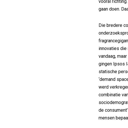
vooral richtin
gaan doen. Daa
Die bredere co
onderzoeksproj
fragrancegigan
innovaties die
vandaag, maar 
gingen Ipsos I
statische pers
‘demand space’
werd verkrege
combinatie van
sociodemografi
de consument’ 
mensen bepaa