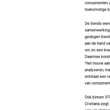
consumenten z
toekomstige b
De trends wer
samenwerking t
gedegen trend
aan de hand va
om zo een krac
Daarmee konde
‘Het mooie aan
analyseren, ma
ontstaat een v
van consument
Ook binnen IF
Cristiana zegt