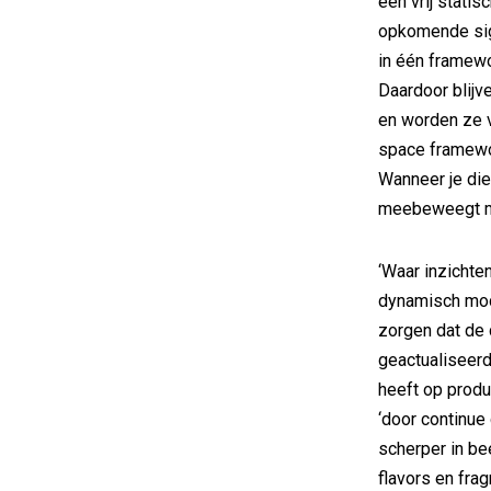
een vrij stati
opkomende sig
in één framewor
Daardoor blijve
en worden ze 
space framewor
Wanneer je die
meebeweegt met
‘Waar inzichte
dynamisch mod
zorgen dat de
geactualiseer
heeft op produ
‘door continue
scherper in b
flavors en frag