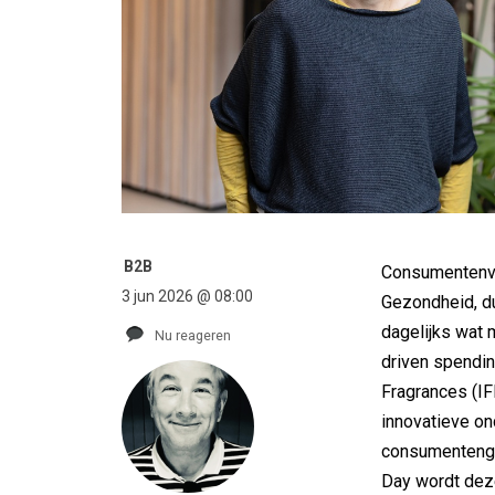
B2B
Consumentenvo
3 jun 2026 @ 08:00
Gezondheid, d
dagelijks wat 
Nu reageren
driven spending
Fragrances (I
innovatieve on
consumentenge
Day wordt dez