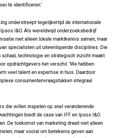
ei te identificeren.’
g onderstreept tegelijkertijd de internationale
 Ipsos I&O. Als wereldwijd onderzoeksbedrijf
nisatie niet alleen lokale marktkennis samen, maar
van specialisten uit uiteenlopende disciplines. Die
 schaal, technologie en strategisch inzicht maakt
oor opdrachtgevers het verschil. ‘We hebben
rm veel talent en expertise in huis. Daardoor
plexe consumentenvraagstukken integraal
s die willen inspelen op snel veranderende
achtingen biedt de case van IFF en Ipsos I&O
sen. De toekomst van marketing draait niet alleen
melen, maar vooral om betekenis geven aan