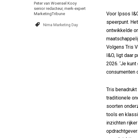
Peter van Woensel Kooy
senior redacteur, merk-expert
Voor Ipsos I&
MarketingTribune
speerpunt. Het
Nima Marketing Day
ontwikkelde o
maatschappelij
Volgens Tris V
I&O, ligt daar
2026. ‘Je kunt
consumenten of 
Tris benadrukt
traditionele o
soorten onder
tools en klass
inzichten rijke
opdrachtgevers