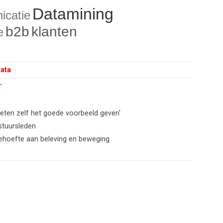
Datamining
icatie
b2b
klanten
e
data
T
eten zelf het goede voorbeeld geven'
stuursleden
ehoefte aan beleving en beweging