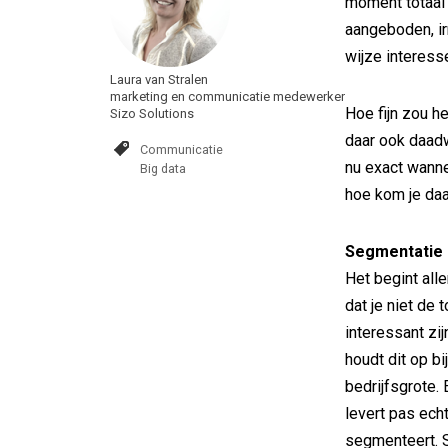
moment totaal 
aangeboden, ir
wijze interess
Laura van Stralen
marketing en communicatie medewerker
Hoe fijn zou h
Sizo Solutions
daar ook daad
Communicatie
nu exact wann
Big data
hoe kom je daa
Segmentatie
Het begint all
dat je niet de
interessant zi
houdt dit op b
bedrijfsgrote.
levert pas echt
segmenteert. S