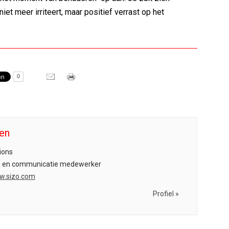
iet meer irriteert, maar positief verrast op het
!
0
len
ions
 en communicatie medewerker
w.sizo.com
Profiel »