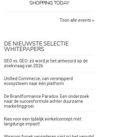
SHOPPING TODAY
Toon alle events »
DE NIEUWSTE SELECTIE
WHITEPAPERS
SEO vs. GEO: zó word je het antwoord op de
zoekvraag van 2026
Unified Commerce; van versnipperd
ecosysteem naar één platform
De Brandformance Paradox. Een onderzoek
naar de succesformule achter duurzame
marketinggroei.
Kies voor een tijdelijk winkelconcept met
langdurige impact!
Waarom fysiek vergaderen juist nú het verschil