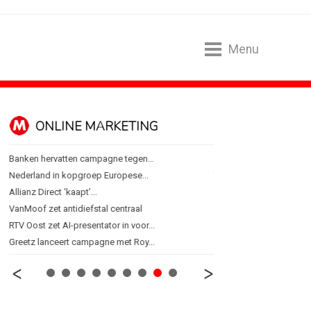
Menu
ONLINE MARKETING
SPONSORI
Banken hervatten campagne tegen...
Albert Heijn behoudt posi
Nederland in kopgroep Europese...
Tata Consultancy Service
Allianz Direct ‘kaapt’...
NOC*NSF lanceert busine
VanMoof zet antidiefstal centraal
BMV verbindt naam aan
RTV Oost zet AI-presentator in voor...
Olympisch schaatsen in T
Greetz lanceert campagne met Roy...
Lego laat opnieuw Formu