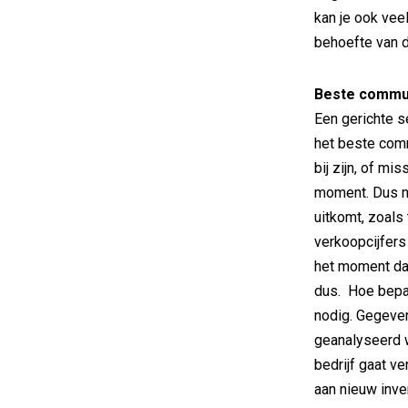
kan je ook vee
behoefte van d
Beste commu
Een gerichte s
het beste com
bij zijn, of mi
moment. Dus ni
uitkomt, zoals
verkoopcijfers
het moment dat
dus. Hoe bepa
nodig. Gegeven
geanalyseerd 
bedrijf gaat v
aan nieuw inve