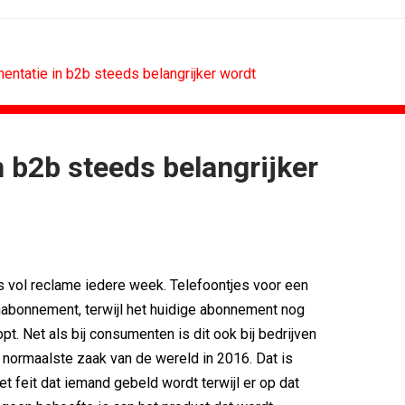
ntatie in b2b steeds belangrijker wordt
b2b steeds belangrijker
RETAIL
MEDIA
 scoren hoogste...
Sander Pluijm van Abovo Maxlead naar...
): 'De beste...
Omnicom Media als eerste in...
Eat met...
Tien nieuwe genomineerden voor Ster...
agne voor...
Storytel zet luisteren onderweg...
 vol reclame iedere week. Telefoontjes voor een
n uitbundiger...
Ster start Goede Loeki
abonnement, terwijl het huidige abonnement nog
ling de...
Margriet van der Linden blijft...
opt. Net als bij consumenten is dit ook bij bedrijven
normaalste zaak van de wereld in 2016. Dat is
et feit dat iemand gebeld wordt terwijl er op dat