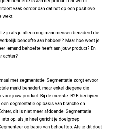
geen behoefte is aan het product dat wordt
riteert vaak eerder dan dat het op een positieve
e wekt.
et zijn als je alleen nog maar mensen benaderd die
werkelijk behoefte aan hebben!? Maar hoe weet je
eer iemand behoefte heeft aan jouw product? En
r achter?
emaal met segmentatie. Segmentatie zorgt ervoor
 totale markt benadert, maar enkel diegene die
jn voor jouw product. Bij de meeste B2B bedrijven
ij een segmentatie op basis van branche en
 Echter, dit is niet meer afdoende. Segmentatie
 iets op, als je heel gericht je doelgroep
egmenteer op basis van behoeftes. Als je dit doet