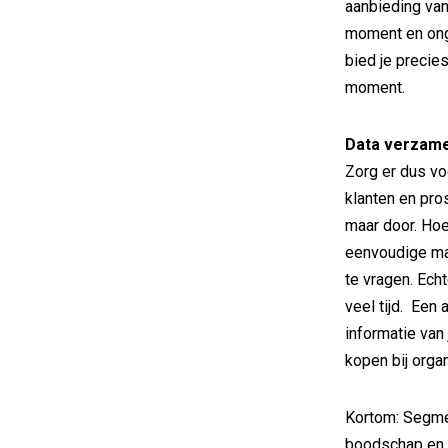
aanbieding van
moment en onge
bied je precie
moment.
Data verzam
Zorg er dus vo
klanten en pros
maar door. Hoe
eenvoudige ma
te vragen. Ech
veel tijd. Een
informatie van 
kopen bij organ
Kortom: Segme
boodschap en 