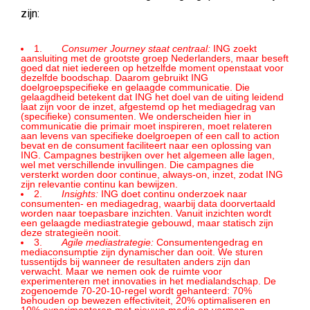
zijn:
1.
Consumer Journey staat centraal:
ING zoekt
aansluiting met de grootste groep Nederlanders, maar beseft
goed dat niet iedereen op hetzelfde moment openstaat voor
dezelfde boodschap. Daarom gebruikt ING
doelgroepspecifieke en gelaagde communicatie. Die
gelaagdheid betekent dat ING het doel van de uiting leidend
laat zijn voor de inzet, afgestemd op het mediagedrag van
(specifieke) consumenten. We onderscheiden hier in
communicatie die primair moet inspireren, moet relateren
aan levens van specifieke doelgroepen of een call to action
bevat en de consument faciliteert naar een oplossing van
ING. Campagnes bestrijken over het algemeen alle lagen,
wel met verschillende invullingen. Die campagnes die
versterkt worden door continue, always-on, inzet, zodat ING
zijn relevantie continu kan bewijzen.
2.
Insights:
ING doet continu onderzoek naar
consumenten- en mediagedrag, waarbij data doorvertaald
worden naar toepasbare inzichten. Vanuit inzichten wordt
een gelaagde mediastrategie gebouwd, maar statisch zijn
deze strategieën nooit.
3.
Agile mediastrategie:
Consumentengedrag en
mediaconsumptie zijn dynamischer dan ooit. We sturen
tussentijds bij wanneer de resultaten anders zijn dan
verwacht. Maar we nemen ook de ruimte voor
experimenteren met innovaties in het medialandschap. De
zogenoemde 70-20-10-regel wordt gehanteerd: 70%
behouden op bewezen effectiviteit, 20% optimaliseren en