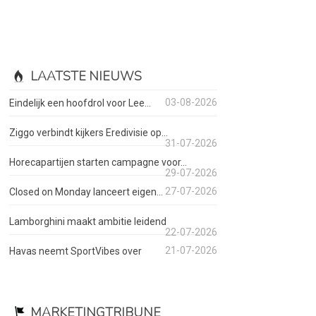
LAATSTE NIEUWS
03-08-2026
Eindelijk een hoofdrol voor Lee...
Ziggo verbindt kijkers Eredivisie op...
31-07-2026
Horecapartijen starten campagne voor...
29-07-2026
27-07-2026
Closed on Monday lanceert eigen...
Lamborghini maakt ambitie leidend
22-07-2026
21-07-2026
Havas neemt SportVibes over
MARKETINGTRIBUNE