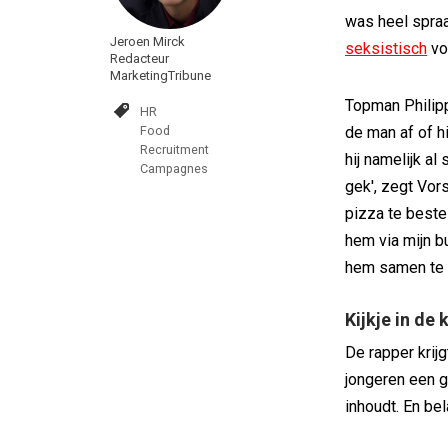
was heel spra
Jeroen Mirck
seksistisch
vo
Redacteur
MarketingTribune
Topman Philipp
HR
Food
de man af of hi
Recruitment
hij namelijk a
Campagnes
gek', zegt Vors
pizza te bestel
hem via mijn b
hem samen te 
Kijkje in de
De rapper krijg
jongeren een 
inhoudt. En bel