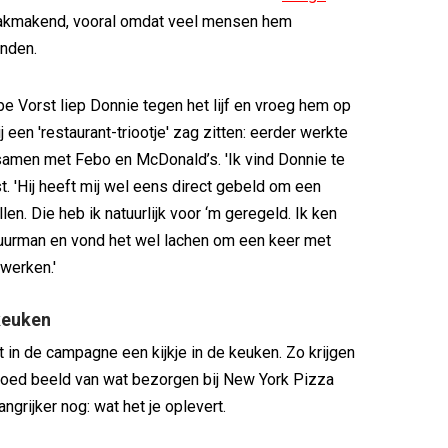
akmakend, vooral omdat veel mensen hem
nden.
e Vorst liep Donnie tegen het lijf en vroeg hem op
j een 'restaurant-triootje' zag zitten: eerder werkte
l samen met Febo en McDonald’s. 'Ik vind Donnie te
t. 'Hij heeft mij wel eens direct gebeld om een
len. Die heb ik natuurlijk voor ‘m geregeld. Ik ken
uurman en vond het wel lachen om een keer met
werken.'
 keuken
t in de campagne een kijkje in de keuken. Zo krijgen
goed beeld van wat bezorgen bij New York Pizza
angrijker nog: wat het je oplevert.