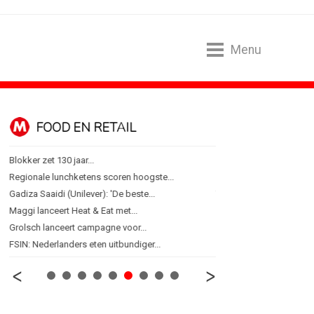
Menu
FOOD EN RETAIL
MEDIA
Blokker zet 130 jaar...
Sander Pluijm van Abovo
Regionale lunchketens scoren hoogste...
Omnicom Media als eerst
Gadiza Saaidi (Unilever): 'De beste...
Tien nieuwe genomineerd
Maggi lanceert Heat & Eat met...
Storytel zet luisteren on
Grolsch lanceert campagne voor...
Ster start Goede Loeki
FSIN: Nederlanders eten uitbundiger...
Margriet van der Linden bl