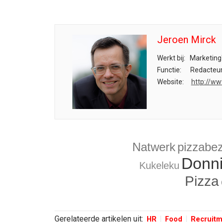
Jeroen Mirck
Werkt bij:
Marketing
Functie:
Redacteu
Website:
http://ww
Natwerk
pizzabe
Donn
Kukeleku
Pizza
Gerelateerde artikelen uit:
HR
Food
Recruit