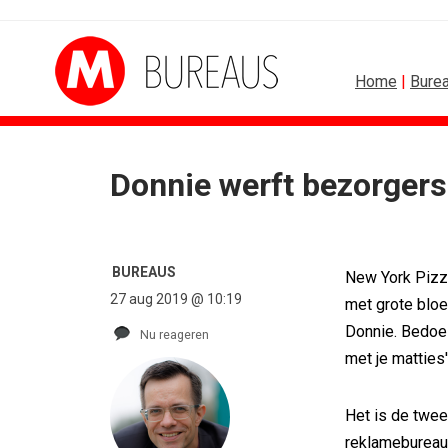
Home
|
Bure
Donnie werft bezorgers
BUREAUS
CONTENT
Eindelijk een hoofdrol voor Lee...
Internationale award v
Ziggo verbindt kijkers Eredivisie op...
[column] Sports bar - 
BUREAUS
New York Pizz
Horecapartijen starten campagne voor...
Lawa, Woed en NowNo
27 aug 2019 @ 10:19
Closed on Monday lanceert eigen...
Inschrijvingen Grand Pr
met grote bloe
Lamborghini maakt ambitie leidend
Substack breidt uit in
Donnie. Bedoe
Nu reageren
Havas neemt SportVibes over
WWF en CPNB introduc
met je matties
Het is de twe
reklamebureau