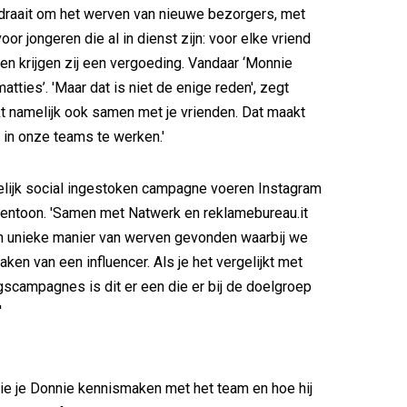
raait om het werven van nieuwe bezorgers, met
oor jongeren die al in dienst zijn: voor elke vriend
en krijgen zij een vergoeding. Vandaar ‘Monnie
tties’. 'Maar dat is niet de enige reden', zegt
kt namelijk ook samen met je vrienden. Dat maakt
 in onze teams te werken.'
elijk social ingestoken campagne voeren Instagram
ventoon. 'Samen met Natwerk en reklamebureau.it
 unieke manier van werven gevonden waarbij we
ken van een influencer. Als je het vergelijkt met
scampagnes is dit er een die er bij de doelgroep
'
zie je Donnie kennismaken met het team en hoe hij