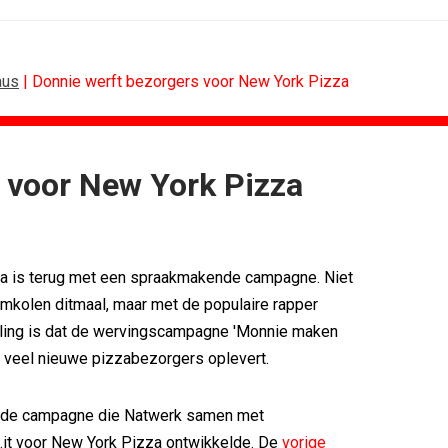
aus
| Donnie werft bezorgers voor New York Pizza
 voor New York Pizza
MARKETING
DESIGN
oor Holland...
PRO bouwt identiteit rond Groene Roos
voetbal
Coca-Cola: verpakking krijgt...
a is terug met een spraakmakende campagne. Niet
w winnen...
Blond Amsterdam ontwerpt...
ix Content...
Porsche kiest emotie boven features
mkolen ditmaal, maar met de populaire rapper
 Nederland met...
KNVB toont Oranje-portretten in hart...
ling is dat de wervingscampagne 'Monnie maken
eren Groene...
Studenten filteren sigaret uit iconen
' veel nieuwe pizzabezorgers oplevert.
ede campagne die Natwerk samen met
.it voor New York Pizza ontwikkelde. De
vorige