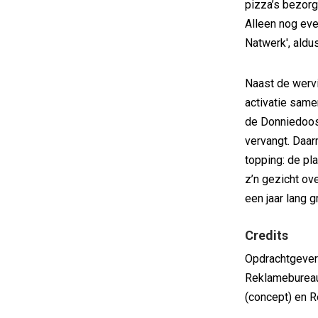
pizza’s bezorgt
Alleen nog eve
Natwerk', aldu
Naast de werv
activatie same
de Donniedoos
vervangt. Daar
topping: de pl
z’n gezicht ov
een jaar lang g
Credits
Opdrachtgever
Reklamebureau.
(concept) en R