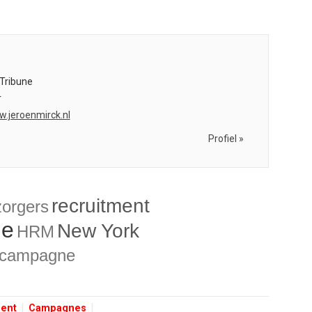
Tribune
r
w.jeroenmirck.nl
Profiel »
recruitment
zorgers
ie
New York
HRM
campagne
ment
Campagnes