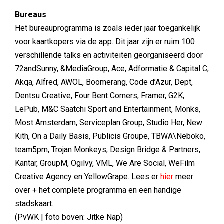
Bureaus
Het bureauprogramma is zoals ieder jaar toegankelijk
voor kaartkopers via de app. Dit jaar zijn er ruim 100
verschillende talks en activiteiten georganiseerd door
72andSunny, &MediaGroup, Ace, Adformatie & Capital C,
Akqa, Alfred, AWOL, Boomerang, Code d’Azur, Dept,
Dentsu Creative, Four Bent Corners, Framer, G2K,
LePub, M&C Saatchi Sport and Entertainment, Monks,
Most Amsterdam, Serviceplan Group, Studio Her, New
Kith, On a Daily Basis, Publicis Groupe, TBWA\Neboko,
team5pm, Trojan Monkeys, Design Bridge & Partners,
Kantar, GroupM, Ogilvy, VML, We Are Social, WeFilm
Creative Agency en YellowGrape. Lees er
hier
meer
over + het complete programma en een handige
stadskaart.
(PvWK | foto boven: Jitke Nap)