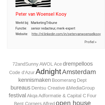
Peter van Woensel Kooy
Werkt bij:
MarketingTribune
Functie:
senior redacteur, merk-expert
Website:
http://nl.linkedin.com/in/petervanwoenselkooy
Profiel »
drempelloos
72andSunny
AWOL
Ace
Adnight
Amsterdam
Code d’Azur
kennismaken
Boomerang
Dept
bureaus
Dentsu Creative
&MediaGroup
festival
Akqa
Adformatie & Capital C
Four
open house
Bent Corners
Alfred