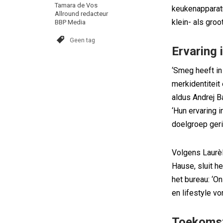
Tamara de Vos
keukenapparatu
Allround redacteur
klein- als gro
BBP Media
Geen tag
Ervaring i
‘Smeg heeft i
merkidentiteit 
aldus Andrej 
‘Hun ervaring 
doelgroep geric
Volgens Laurèl
Hause, sluit h
het bureau: ‘On
en lifestyle v
Toekomst