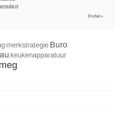
bpmedia.nl
Profiel »
Buro
ng
merkstrategie
eau
keukenapparatuur
meg