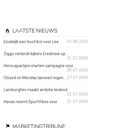
LAATSTE NIEUWS
03-08-2026
Eindelijk een hoofdrol voor Lee...
Ziggo verbindt kijkers Eredivisie op...
31-07-2026
Horecapartijen starten campagne voor...
29-07-2026
27-07-2026
Closed on Monday lanceert eigen...
Lamborghini maakt ambitie leidend
22-07-2026
21-07-2026
Havas neemt SportVibes over
MARKETINGTRIBUNE