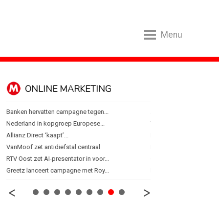
Menu
ONLINE MARKETING
SPONSORI
Banken hervatten campagne tegen...
Albert Heijn behoudt posi
Nederland in kopgroep Europese...
Tata Consultancy Service
Allianz Direct ‘kaapt’...
NOC*NSF lanceert busine
VanMoof zet antidiefstal centraal
BMV verbindt naam aan
RTV Oost zet AI-presentator in voor...
Olympisch schaatsen in T
Greetz lanceert campagne met Roy...
Lego laat opnieuw Formu