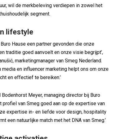
ur, wil de merkbeleving verdiepen in zowel het
othuishoudelijk segment.
n lifestyle
n Buro Hause een partner gevonden die onze
en traditie goed aanvoelt en onze visie begrijpt’,
Banušić, marketingmanager van Smeg Nederland.
in media en influencer marketing helpt ons om onze
ht en effectief te bereiken.’
 Bodenhorst Meyer, managing director bij Buro
et profiel van Smeg goed aan op de expertise van
ze expertise in- en liefde voor design, hospitality
ormt een natuurlijke match met het DNA van Smeg.’
ige activaties