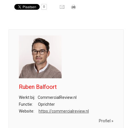
0
Ruben Balfoort
Werkt bij:
CommercialReview.nl
Functie:
Oprichter
Website:
https://commercialreview.nl
Profiel »