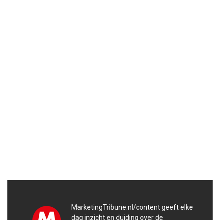
MarketingTribune.nl/content geeft elke
dag inzicht en duiding over de