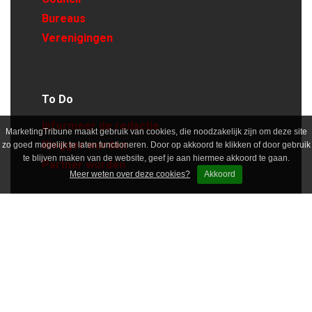
Bureaus
Verenigingen
To Do
Informeer de redactie
MarketingTribune maakt gebruik van cookies, die noodzakelijk zijn om deze site
Blogger worden
zo goed mogelijk te laten functioneren. Door op akkoord te klikken of door gebruik
te blijven maken van de website, geef je aan hiermee akkoord te gaan.
Partner worden
Meer weten over deze cookies?
Akkoord