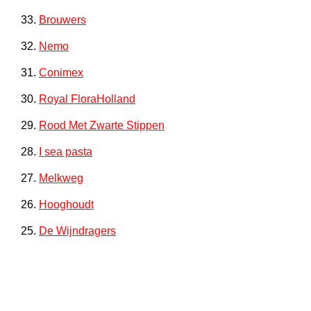
33.
Brouwers
32.
Nemo
31.
Conimex
30.
Royal FloraHolland
29.
Rood Met Zwarte Stippen
28.
I sea pasta
27.
Melkweg
26.
Hooghoudt
25.
De Wijndragers