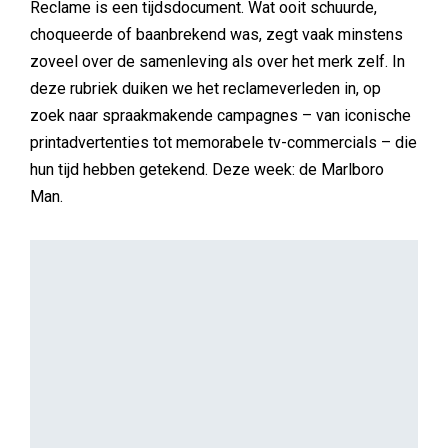
FOOD-EN-RETAIL
Tamara de Vos
Grolsch lanceert campagne voor introductie
van Grolsch Cal
Grolsch introduceert Grolsch Cal, een bier met 30%
minder calorieën dan Grolsch Premium Pils. Voor de
introductie zet de brouwer schrijver en creatief Pepijn
Lanen in als gezicht van een campagne die van start is
gegaan via social media, online video en
activatiemarketing.