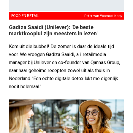
FOOD-EN-RETAIL
Peter van Woensel Kooy
Gadiza Saaidi (Unilever): 'De beste
marktkooplui zijn meesters in lezen'
Kom uit die bubbel! De zomer is daar de ideale tijd
voor. We vroegen Gadiza Saaidi, a.i. retailmedia
manager bij Unilever en co-founder van Qannas Group,
naar haar geheime recepten zowel uit als thuis in
Nederland. 'Een echte digitale detox lukt me eigenlijk
nooit helemaal.'