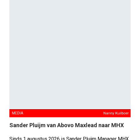
Head of AMBeyond. Daarvoor werkte hij negen jaar bij
mediabureau UM, waar hij aan de basis stond van het
creatieve label UM Studios.