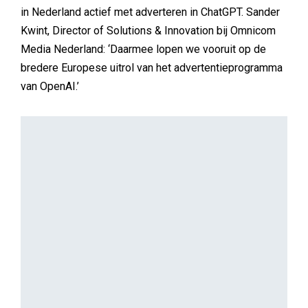
BUREAUS
Nanny Kuilboer
Eindelijk een hoofdrol voor Lee Towers in
campagne Hans Anders
Lee Towers, toch een van de bekendste brillendragers
van het land, speelt eindelijk - samen met kleindochter
Liesje - de hoofdrol in de nieuwe campagne van
brillenketen Hans Anders.