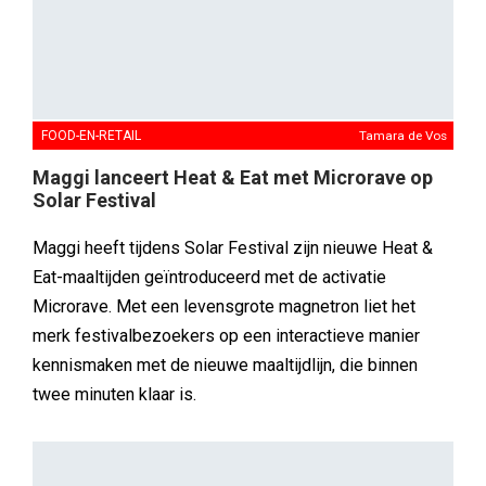
twee minuten klaar is.
MEDIA
Nanny Kuilboer
Sander Pluijm van Abovo Maxlead naar MHX
Sinds 1 augustus 2026 is Sander Pluijm Manager MHX
bij Mediahuis. Pluijm komt over van Abovo Maxlead,
waar hij de afgelopen twee jaar werkzaam was als