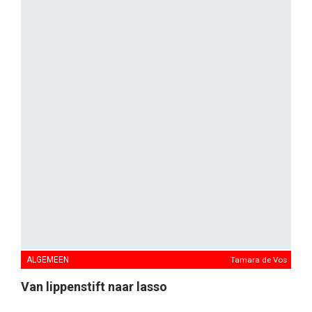
deze rubriek duiken we het reclameverleden in, op
zoek naar spraakmakende campagnes – van iconische
printadvertenties tot memorabele tv-commercials – die
hun tijd hebben getekend. Deze week: de Marlboro
Man.