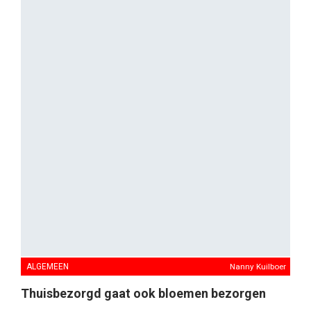
ALGEMEEN
Nanny Kuilboer
Thuisbezorgd gaat ook bloemen bezorgen
Thuisbezorgd.nl breidt het aanbod op het platform
verder uit met bloemen van lokale bloemisten. Dankzij
een nieuwe samenwerking met WY Bloemisten kunnen
consumenten vanaf vandaag eenvoudig bloemen
bestellen via Thuisbezorgd.nl.