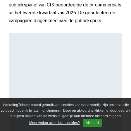
ALGEMEEN
Nanny Kuilboer
Erna Lammers (KVK): 'Een sterk merk ontstaat
niet alleen op de marketingafdeling'
Kom uit die bubbel! De zomer is daar de ideale tijd
voor. We vroegen Erna Lammers, Merkstrateeg bij
Kamer van Koophandel, naar haar ultieme tip: ‘Onder
water bestaat de marketingbubbel even niet’.
MarketingTribune maakt gebruik van cookies, die noodzakelijk zijn om deze site
zo goed mogelijk te laten functioneren. Door op akkoord te klikken of door gebruik
te blijven maken van de website, geef je aan hiermee akkoord te gaan.
Meer weten over deze cookies?
Akkoord