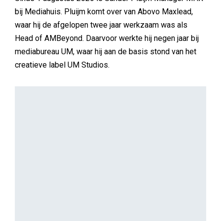
ALGEMEEN
Nanny Kuilboer
♪En het werd zomer…♪
De redactie blijft in vakantiestemming en keert nog één
keer terug naar Cannes, analyseert het Nederlandse
vakantiegedrag en duikt in het deeg van een
Italiaans/Amerikaans icoon met Joost Geurtsen van
New York Pizza. Fun fact: de bakkerij staat in
Amstelveen. Verder de 18e editie van het Trendrapport
Marktonderzoekbureaus.