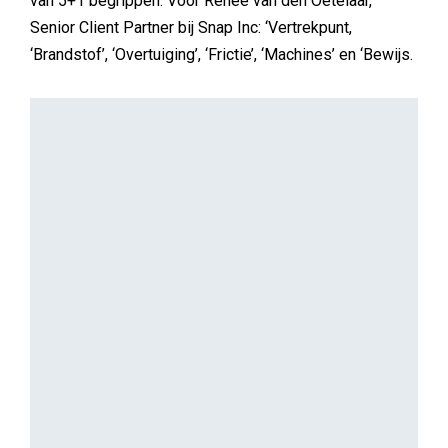
van 5+1 begrippen. Voor Renee van den Oetelaar,
Senior Client Partner bij Snap Inc: ‘Vertrekpunt,
‘Brandstof’, ‘Overtuiging’, ‘Frictie’, ‘Machines’ en ‘Bewijs.