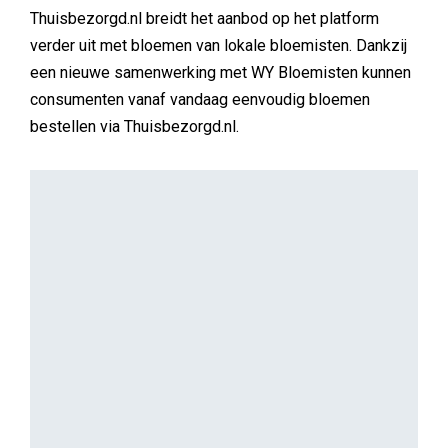
FOOD-EN-RETAIL
Tamara de Vos
Maggi lanceert Heat & Eat met Microrave op
Solar Festival
Maggi heeft tijdens Solar Festival zijn nieuwe Heat &
Eat-maaltijden geïntroduceerd met de activatie
Microrave. Met een levensgrote magnetron liet het
merk festivalbezoekers op een interactieve manier
kennismaken met de nieuwe maaltijdlijn, die binnen