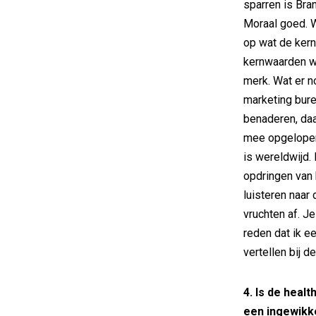
sparren is Bra
Moraal goed. W
op wat de kern
kernwaarden we
merk. Wat er 
marketing bure
benaderen, daa
mee opgelopen
is wereldwijd.
opdringen van 
luisteren naar
vruchten af. J
reden dat ik e
vertellen bij d
4. Is de heal
een ingewikkel