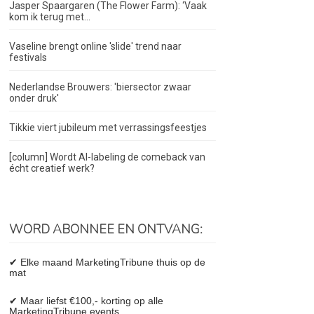
Jasper Spaargaren (The Flower Farm): ‘Vaak
kom ik terug met...
Vaseline brengt online 'slide' trend naar
festivals
Nederlandse Brouwers: 'biersector zwaar
onder druk'
Tikkie viert jubileum met verrassingsfeestjes
[column] Wordt AI-labeling de comeback van
écht creatief werk?
WORD ABONNEE EN ONTVANG:
✔ Elke maand MarketingTribune thuis op de
mat
✔ Maar liefst €100,- korting op alle
MarketingTribune events