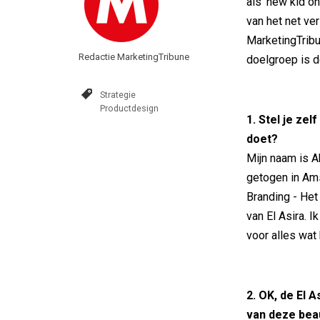
als 'new kid on
van het net ve
MarketingTribu
Redactie MarketingTribune
doelgroep is d
Strategie
Productdesign
1. Stel je zel
doet?
Mijn naam is A
getogen in Ams
Branding - Het
van El Asira. 
voor alles wat 
2. OK, de El 
van deze beau