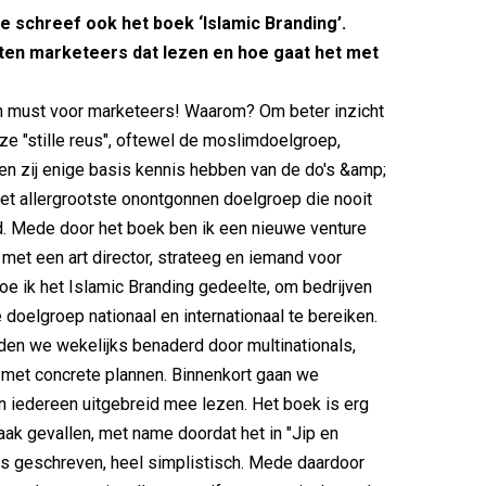
 je schreef ook het boek ‘Islamic Branding’.
n marketeers dat lezen en hoe gaat het met
en must voor marketeers! Waarom? Om beter inzicht
eze "stille reus", oftewel de moslimdoelgroep,
n zij enige basis kennis hebben van de do's &amp;
 het allergrootste onontgonnen doelgroep die nooit
rd. Mede door het boek ben ik een nieuwe venture
met een art director, strateeg en iemand voor
doe ik het Islamic Branding gedeelte, om bedrijven
 doelgroep nationaal en internationaal te bereiken.
en we wekelijks benaderd door multinationals,
 met concrete plannen. Binnenkort gaan we
n iedereen uitgebreid mee lezen. Het boek is erg
ak gevallen, met name doordat het in "Jip en
is geschreven, heel simplistisch. Mede daardoor