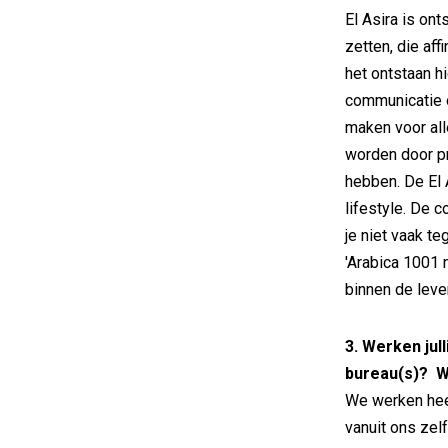
El Asira is on
zetten, die aff
het ontstaan h
communicatie o
maken voor al
worden door p
hebben. De El 
lifestyle. De 
je niet vaak t
'Arabica 1001 
binnen de leve
3. Werken jul
bureau(s)? W
We werken hee
vanuit ons ze