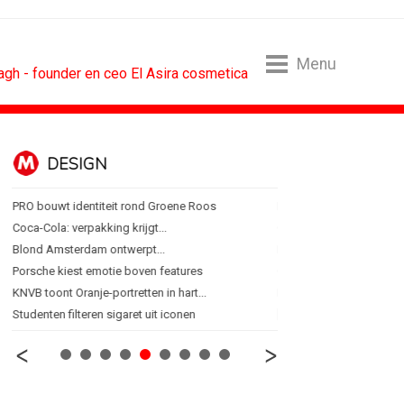
Menu
gh - founder en ceo El Asira cosmetica
DESIGN
FOOD EN R
PRO bouwt identiteit rond Groene Roos
Regionale lunchketens s
Coca-Cola: verpakking krijgt...
Gadiza Saaidi (Unilever):
Blond Amsterdam ontwerpt...
Maggi lanceert Heat & Ea
Porsche kiest emotie boven features
Grolsch lanceert campag
KNVB toont Oranje-portretten in hart...
FSIN: Nederlanders eten 
Studenten filteren sigaret uit iconen
[column] Wordt AI-labeli