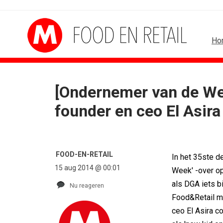
Ho
[Ondernemer van de We
B2B
BUREAUS
founder en ceo El Asir
Marketing mix modelling terug van...
Eindelijk een hoofdrol 
Adform werkt aan open standaard...
Ziggo verbindt kijkers 
Special Ops bouwt merk rond...
Horecapartijen starte
De marketingwereld optimaliseert...
Closed on Monday lanc
FOOD-EN-RETAIL
In het 35ste d
De marketingkracht van De...
Lamborghini maakt am
15 aug 2014 @ 00:01
Week' -over op
Marketingtransfers week 28, 2026
Havas neemt SportVib
als DGA iets b
Nu reageren
Food&Retail m
ceo El Asira c