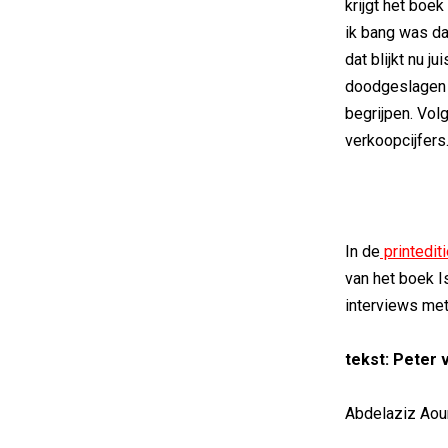
krijgt het boe
ik bang was da
dat blijkt nu j
doodgeslagen w
begrijpen. Vol
verkoopcijfers
In de
printedit
van het boek I
interviews me
tekst: Peter
Abdelaziz Aour