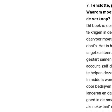
7. Tenslotte,
Waarom moete
de verkoop?
Dit boek is e
te krijgen in d
daarvoor moete
dont's. Het is
is gefacilitee
gestart samen 
account, zelf 
te helpen deze
Inmiddels word
door bedrijven
lanceren en da
goed in de sma
Janneke-taal" 