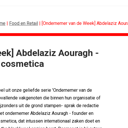
me
|
Food en Retail
| [Ondernemer van de Week] Abdelaziz Aoura
ek] Abdelaziz Aouragh -
CONTENTMARKETING
a cosmetica
voor Lee...
Internationale award voor Holland...
Eredivisie op...
[column] Sports bar - voetbal
n campagne voor...
Lawa, Woed en NowNow winnen...
eert eigen...
Inschrijvingen Grand Prix Content...
eel uit onze geliefde serie 'Ondernemer van de
bitie leidend
Substack breidt uit in Nederland met...
vallende vakgenoten die binnen hun organisatie of
es over
WWF en CPNB introduceren Groene...
ijzonders uit de grond stampen- sprak de redactie
et ondernemer Abdelaziz Aouragh - founder en
osmetica, dat intussen internationaal zaken doet en