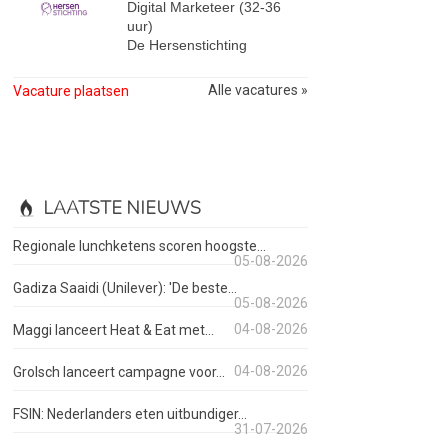
Digital Marketeer (32-36
uur)
De Hersenstichting
Alle vacatures »
Vacature plaatsen
LAATSTE NIEUWS
Regionale lunchketens scoren hoogste...
05-08-2026
Gadiza Saaidi (Unilever): 'De beste...
05-08-2026
04-08-2026
Maggi lanceert Heat & Eat met...
04-08-2026
Grolsch lanceert campagne voor...
FSIN: Nederlanders eten uitbundiger...
31-07-2026