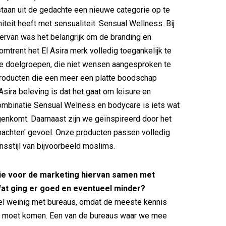
tstaan uit de gedachte een nieuwe categorie op te
initeit heeft met sensualiteit: Sensual Wellness. Bij
iervan was het belangrijk om de branding en
mtrent het El Asira merk volledig toegankelijk te
le doelgroepen, die niet wensen aangesproken te
roducten die een meer een platte boodschap
Asira beleving is dat het gaat om leisure en
combinatie Sensual Welness en bodycare is iets wat
egenkomt. Daarnaast zijn we geïnspireerd door het
nachten' gevoel. Onze producten passen volledig
nsstijl van bijvoorbeeld moslims.
lie voor de marketing hiervan samen met
at ging er goed en eventueel minder?
l weinig met bureaus, omdat de meeste kennis
lf moet komen. Een van de bureaus waar we mee