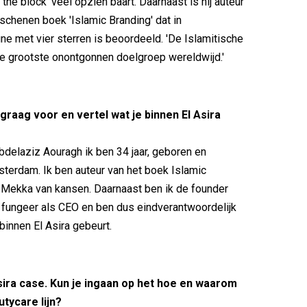
 the block' veel opzien baart. Daarnaast is hij auteur
rschenen boek 'Islamic Branding' dat in
ne met vier sterren is beoordeeld. 'De Islamitische
e grootste onontgonnen doelgroep wereldwijd.'
f graag voor en vertel wat je binnen El Asira
bdelaziz Aouragh ik ben 34 jaar, geboren en
terdam. Ik ben auteur van het boek Islamic
 Mekka van kansen. Daarnaast ben ik de founder
Ik fungeer als CEO en ben dus eindverantwoordelijk
binnen El Asira gebeurt.
Asira case. Kun je ingaan op het hoe en waarom
tycare lijn?