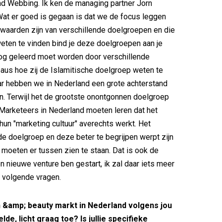
nd Webbing. Ik ken de managing partner Jorn
at er goed is gegaan is dat we de focus leggen
waarden zijn van verschillende doelgroepen en die
ten te vinden bind je deze doelgroepen aan je
nog geleerd moet worden door verschillende
aus hoe zij de Islamitische doelgroep weten te
r hebben we in Nederland een grote achterstand
. Terwijl het de grootste onontgonnen doelgroep
 Marketeers in Nederland moeten leren dat het
hun "marketing cultuur" averechts werkt. Het
 de doelgroep en deze beter te begrijpen werpt zijn
e moeten er tussen zien te staan. Dat is ook de
en nieuwe venture ben gestart, ik zal daar iets meer
e volgende vragen.
th &amp; beauty markt in Nederland volgens jou
de, licht graag toe? Is jullie specifieke