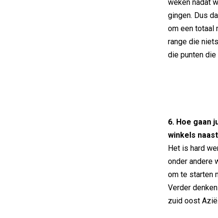
weken nadat w
gingen. Dus dat
om een totaal 
range die niet
die punten die
6. Hoe gaan j
winkels naas
Het is hard we
onder andere w
om te starten 
Verder denken 
zuid oost Azië