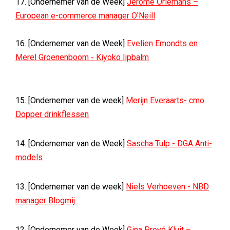
17. [Ondernemer van de Week]
Jerome Orlemans –
European e-commerce manager O'Neill
16. [Ondernemer van de Week]
Evelien Emondts en
Merel Groenenboom - Kiyoko lipbalm
15. [Ondernemer van de week]
Merijn Everaarts- cmo
Dopper drinkflessen
14. [Ondernemer van de Week]
Sascha Tulp - DGA Anti-
models
13. [Ondernemer van de week]
Niels Verhoeven - NBD
manager Blogmij
12. [Ondernemer van de Week]
Gina Provó Kluit –