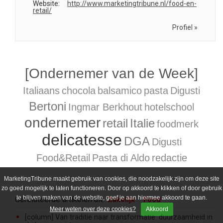
Website:
http://www.marketingtribune.nl/food-en-
retail/
Profiel »
[Ondernemer van de Week]
Italiaans
chocola
balsamico
pasta
Digusti
Bertoni
Ingmar Berkhout
hotelschool
ondernemer
retail
Italie
foodmerk
delicatesse
DGA
Digusti
Food&Retail
Pasta di Aldo
redactie
MarketingTribune maakt gebruik van cookies, die noodzakelijk zijn om deze site
zo goed mogelijk te laten functioneren. Door op akkoord te klikken of door gebruik
te blijven maken van de website, geef je aan hiermee akkoord te gaan.
Gerelateerde artikelen uit:
Zakelijk
Food
Meer weten over deze cookies?
Akkoord
[column] Van traditie naar transformatie: duurzaamheid in