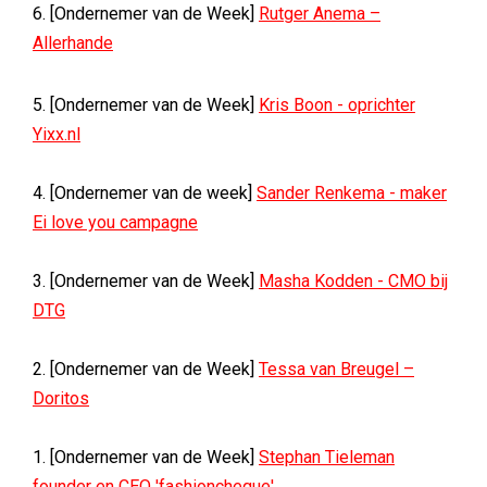
6. [Ondernemer van de Week]
Rutger Anema –
Allerhande
5. [Ondernemer van de Week]
Kris Boon - oprichter
Yixx.nl
4. [Ondernemer van de week]
Sander Renkema - maker
Ei love you campagne
3. [Ondernemer van de Week]
Masha Kodden - CMO bij
DTG
2. [Ondernemer van de Week]
Tessa van Breugel –
Doritos
1. [Ondernemer van de Week]
Stephan Tieleman
founder en CEO 'fashioncheque'