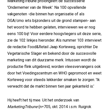
MarketingTribune prolongeert de successerie
'Ondernemer van de Week'. Na 100 opvallende
vakgenoten -die binnen hun organisatie of als
DGA/cmo iets bijzonders uit de grond stampen- aan
het woord te hebben gelaten, interviewen we er nog
eens 100 bij! Voor eerdere hoogvliegers uit deze serie,
zie de 102 linkjes hieronder. Als nummer 103 interviewt
de redactie Food&Retail Jaap Korteweg, oprichter De
Vegetarische Slager en bekend door de succesvolle
marketing van dit duurzame merk. Intussen wordt de
productie flink uitgebreid, worden vleesvervangers ook
door het Voedingscentrum en WHO gepromoot en weet
Korteweg voor steeds lekkerder smaken te zorgen. 'Ik
verwacht dat de markt binnen tien jaar gekanteld is.’
Hij heeft het tij mee. Uit het onderzoek van
MarketingTribune
(n=705, okt. 2014 i.s.m. Ruigrok