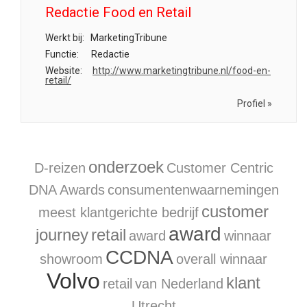
Redactie Food en Retail
Werkt bij:
MarketingTribune
Functie:
Redactie
Website:
http://www.marketingtribune.nl/food-en-
retail/
Profiel »
onderzoek
D-reizen
Customer Centric
DNA Awards
consumentenwaarnemingen
customer
meest klantgerichte bedrijf
award
journey
retail
award
winnaar
CCDNA
showroom
overall winnaar
Volvo
klant
retail
van Nederland
Utrecht