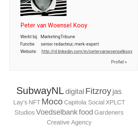
Peter van Woensel Kooy
Werkt bij:
MarketingTribune
Functie:
senior redacteur, merk-expert
Website:
http://nl.linkedin.com/in/petervanwoenselkooy
Profiel »
SubwayNL
Fitzroy
digital
jas
Moco
Lay’s
NFT
Capitola Social
XPLCT
Voedselbank
food
Studios
Gardeners
Creative Agency