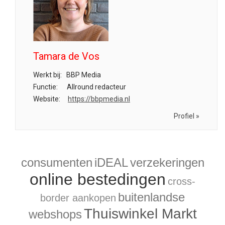
Tamara de Vos
Werkt bij:
BBP Media
Functie:
Allround redacteur
Website:
https://bbpmedia.nl
Profiel »
consumenten
iDEAL
verzekeringen
online bestedingen
cross-
buitenlandse
border aankopen
Thuiswinkel Markt
webshops