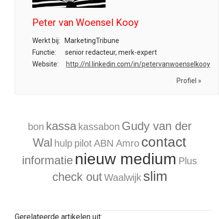
Peter van Woensel Kooy
Werkt bij:
MarketingTribune
Functie:
senior redacteur, merk-expert
Website:
http://nl.linkedin.com/in/petervanwoenselkooy
Profiel »
kassa
Gudy van der
bon
kassabon
contact
Wal
hulp
pilot
ABN Amro
nieuw medium
informatie
Plus
slim
check out
Waalwijk
Gerelateerde artikelen uit: