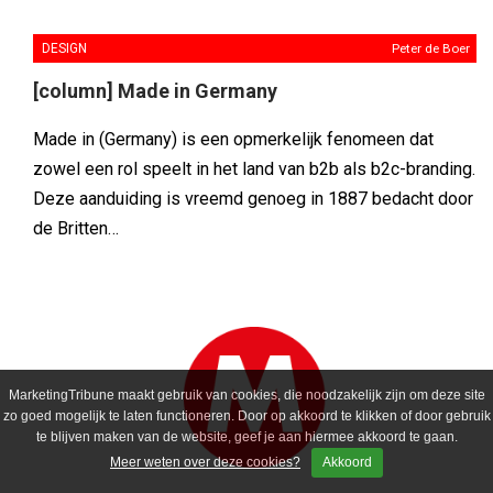
DESIGN
Peter de Boer
[column] Made in Germany
Made in (Germany) is een opmerkelijk fenomeen dat
zowel een rol speelt in het land van b2b als b2c-branding.
Deze aanduiding is vreemd genoeg in 1887 bedacht door
de Britten…
MarketingTribune maakt gebruik van cookies, die noodzakelijk zijn om deze site
zo goed mogelijk te laten functioneren. Door op akkoord te klikken of door gebruik
te blijven maken van de website, geef je aan hiermee akkoord te gaan.
Meer weten over deze cookies?
Akkoord