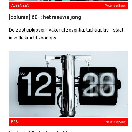
ALGEMEEN
Peter de Boer
[column] 60+: het nieuwe jong
De zestigplusser - vaker al zeventig, tachtigplus - staat
in volle kracht voor ons.
B2B
Peter de Boer