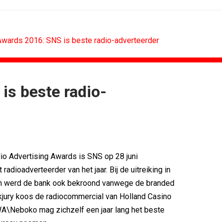
wards 2016: SNS is beste radio-adverteerder
s beste radio-
CONTENTMARKETING
voor Lee...
Internationale award voor Holland...
Eredivisie op...
[column] Sports bar - voetbal
n campagne voor...
Lawa, Woed en NowNow winnen...
eert eigen...
Inschrijvingen Grand Prix Content...
io Advertising Awards is SNS op 28 juni
bitie leidend
Substack breidt uit in Nederland met...
 radioadverteerder van het jaar. Bij de uitreiking in
es over
WWF en CPNB introduceren Groene...
n werd de bank ook bekroond vanwege de branded
kjury koos de radiocommercial van Holland Casino
WA\Neboko mag zichzelf een jaar lang het beste