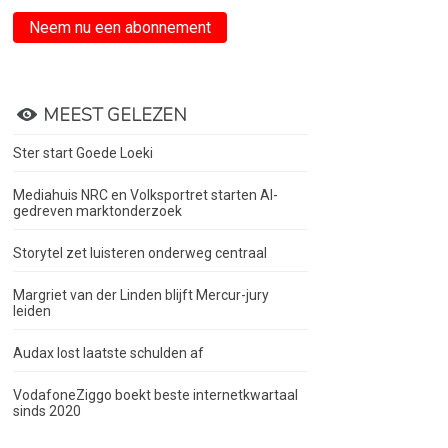
Neem nu een abonnement
MEEST GELEZEN
Ster start Goede Loeki
Mediahuis NRC en Volksportret starten AI-
gedreven marktonderzoek
Storytel zet luisteren onderweg centraal
Margriet van der Linden blijft Mercur-jury
leiden
Audax lost laatste schulden af
VodafoneZiggo boekt beste internetkwartaal
sinds 2020