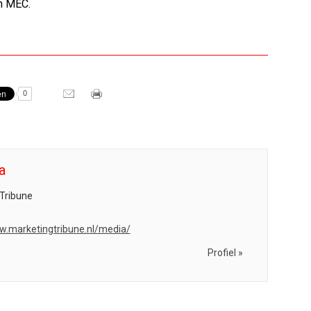
en MEC.
0
a
Tribune
w.marketingtribune.nl/media/
Profiel »