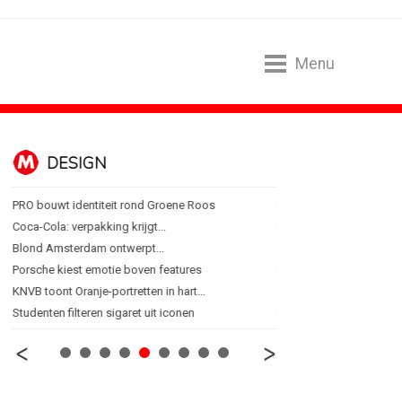
Menu
DESIGN
FOOD EN R
PRO bouwt identiteit rond Groene Roos
Blokker zet 130 jaar...
Coca-Cola: verpakking krijgt...
Regionale lunchketens s
Blond Amsterdam ontwerpt...
Gadiza Saaidi (Unilever):
Porsche kiest emotie boven features
Maggi lanceert Heat & Ea
KNVB toont Oranje-portretten in hart...
Grolsch lanceert campag
Studenten filteren sigaret uit iconen
FSIN: Nederlanders eten 