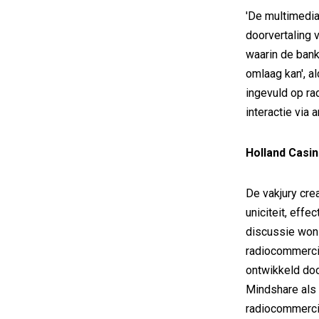
'De multimedi
doorvertaling 
waarin de ban
omlaag kan', al
ingevuld op ra
interactie via 
Holland Casin
De vakjury crea
uniciteit, effe
discussie won 
radiocommerci
ontwikkeld d
Mindshare als 
radiocommercia