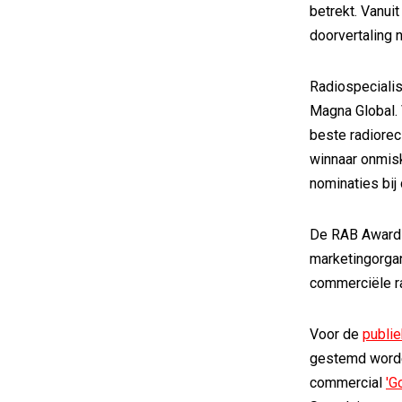
betrekt. Vanuit
doorvertaling n
Radiospecialist
Magna Global. 
beste radiorec
winnaar onmis
nominaties bij 
De RAB Awards 
marketingorgani
commerciële ra
Voor de
publie
gestemd worden
commercial
'G