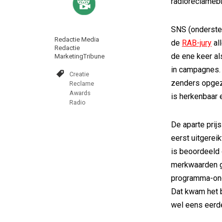
radioreclameb
SNS (onderste
Redactie Media
de
RAB-jury
al
Redactie
de ene keer a
MarketingTribune
in campagnes.
Creatie
zenders opgez
Reclame
Awards
is herkenbaar 
Radio
De aparte prij
eerst uitgerei
is beoordeeld 
merkwaarden g
programma-onde
Dat kwam het be
wel eens eerde