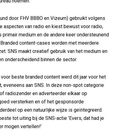
ureau noemen.
und door FHV BBBO en Vizeum) gebruikt volgens
le aspecten van radio en kiest bewust voor radio,
ls primair medium en de andere keer ondersteunend
 Branded content-cases worden met meerdere
et. SNS maakt creatief gebruik van het medium en
en onderscheidend binnen de sector.
s voor beste branded content werd dit jaar voor het
kt, eveneens aan SNS. In deze non-spot categorie
of radiozender en adverteerder elkaar op
oed versterken en of het gesponsorde
rdeel op een natuurlijke wijze is geïntegreerd.
ste tot uiting bij de SNS-actie ’Evers, dat had je
r mogen vertellen!’