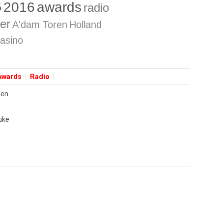
B
2016
awards
radio
er
A'dam Toren
Holland
asino
Awards
Radio
pen
uke