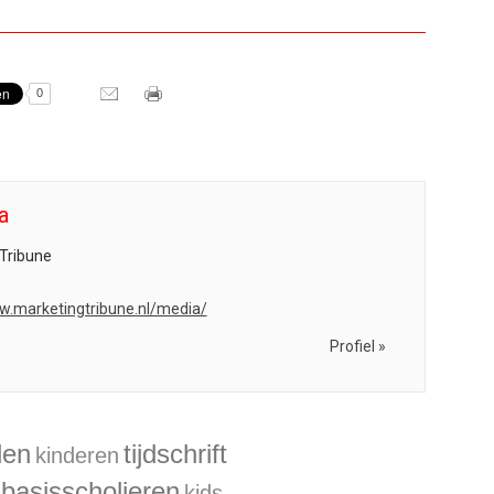
0
a
Tribune
w.marketingtribune.nl/media/
Profiel »
den
tijdschrift
kinderen
basisscholieren
kids