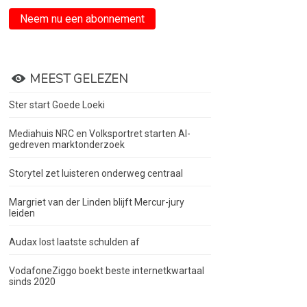
Neem nu een abonnement
MEEST GELEZEN
Ster start Goede Loeki
Mediahuis NRC en Volksportret starten AI-
gedreven marktonderzoek
Storytel zet luisteren onderweg centraal
Margriet van der Linden blijft Mercur-jury
leiden
Audax lost laatste schulden af
VodafoneZiggo boekt beste internetkwartaal
sinds 2020