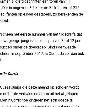
rmen al die tijdschriften een toren van 1,1
. Dat is ongeveer 3,5 keer de Eiffeltoren, of 275
solifanten op elkaar gestapeld, zo berekenden de
Quest.
rscheen het eerste nummer van het tijdschrift, dat
ieuwsgierige jongens en meisjes van 8 tot 12 jaar.
 succes onder de doelgroep. Sinds de tweede
rscheen in september 2017, is Quest Junior dan ook
.
rtin Garrix
-Quest Junior die deze maand op scholen wordt
an de beste verhalen en strips uit het afgelopen
t Martin Garrix hoe kinderen net zo’n goede dj
als hij, is er een strip over dieren met vreemde