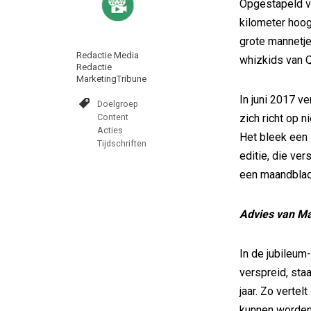
Opgestapeld vo
kilometer hoog
grote mannetje
Redactie Media
whizkids van 
Redactie
MarketingTribune
In juni 2017 ve
Doelgroep
Content
zich richt op n
Acties
Het bleek een
Tijdschriften
editie, die ve
een maandblad
Advies van Ma
In de jubileum
verspreid, sta
jaar. Zo vertel
kunnen worden 