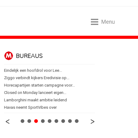
Menu
BUREAUS
CONTENTM
Eindelijk een hoofdrol voor Lee...
Internationale award voo
Ziggo verbindt kijkers Eredivisie op...
[column] Sports bar - vo
Horecapartijen starten campagne voor...
Lawa, Woed en NowNow 
Closed on Monday lanceert eigen...
Inschrijvingen Grand Prix
Lamborghini maakt ambitie leidend
Substack breidt uit in N
Havas neemt SportVibes over
WWF en CPNB introducer