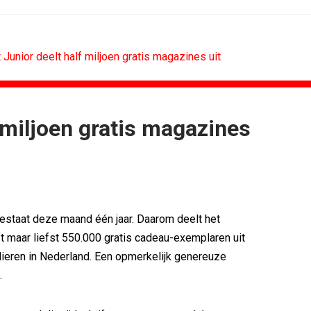
 Junior deelt half miljoen gratis magazines uit
 miljoen gratis magazines
N
B2B
merken hun...
Marketing mix modelling terug van...
nieuwe premium
Adform werkt aan open standaard...
eg als...
Special Ops bouwt merk rond...
punt, maar...
De marketingwereld optimaliseert...
estaat deze maand één jaar. Daarom deelt het
ok bloemen bezorgen
De marketingkracht van De...
ift maar liefst 550.000 gratis cadeau-exemplaren uit
asso
Marketingtransfers week 28, 2026
ieren in Nederland. Een opmerkelijk genereuze
.