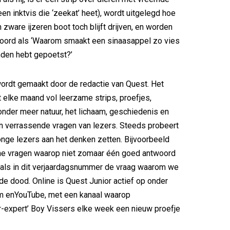
en inktvis die ‘zeekat’ heet), wordt uitgelegd hoe
 zware ijzeren boot toch blijft drijven, en worden
oord als ‘Waarom smaakt een sinaasappel zo vies
anden hebt gepoetst?’
ordt gemaakt door de redactie van Quest. Het
at elke maand vol leerzame strips, proefjes,
onder meer natuur, het lichaam, geschiedenis en
n verrassende vragen van lezers. Steeds probeert
onge lezers aan het denken zetten. Bijvoorbeeld
che vragen waarop niet zomaar één goed antwoord
oals in dit verjaardagsnummer de vraag waarom we
 de dood. Online is Quest Junior actief op onder
m enYouTube, met een kanaal waarop
-expert’ Boy Vissers elke week een nieuw proefje