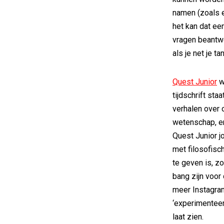
namen (zoals e
het kan dat een
vragen beantw
als je net je t
Quest Junior
w
tijdschrift sta
verhalen over 
wetenschap, e
Quest Junior j
met filosofis
te geven is, z
bang zijn voor
meer Instagra
‘experimenteer
laat zien.