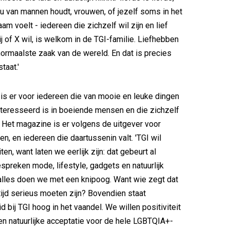
 nu van mannen houdt, vrouwen, of jezelf soms in het
am voelt - iedereen die zichzelf wil zijn en lief
zij of X wil, is welkom in de TGI-familie. Liefhebben
ormaalste zaak van de wereld. En dat is precies
taat.'
is er voor iedereen die van mooie en leuke dingen
nteresseerd is in boeiende mensen en die zichzelf
. Het magazine is er volgens de uitgever voor
n, en iedereen die daartussenin valt. 'TGI wil
ten, want laten we eerlijk zijn: dat gebeurt al
preken mode, lifestyle, gadgets en natuurlijk
t alles doen we met een knipoog. Want wie zegt dat
ltijd serieus moeten zijn? Bovendien staat
d bij TGI hoog in het vaandel. We willen positiviteit
een natuurlijke acceptatie voor de hele LGBTQIA+-