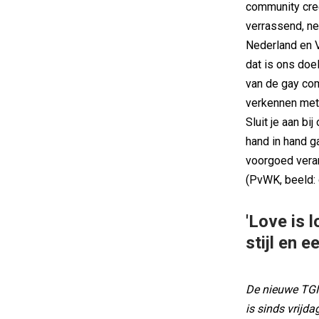
community creë
verrassend, ne
Nederland en V
dat is ons doel
van de gay co
verkennen met 
Sluit je aan bi
hand in hand 
voorgoed vera
(PvWK, beeld:
'Love is 
stijl en e
De nieuwe TGI
is sinds vrijd