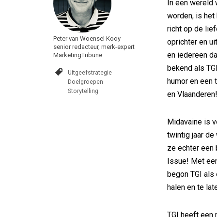
In een wereld 
worden, is het 
richt op de lie
Peter van Woensel Kooy
oprichter en u
senior redacteur, merk-expert
en iedereen da
MarketingTribune
bekend als TGI
Uitgeefstrategie
humor en een t
Doelgroepen
Storytelling
en Vlaanderen!
Midavaine is v
twintig jaar d
ze echter een 
Issue! Met een
begon TGI als 
halen en te lat
TGI heeft een mi