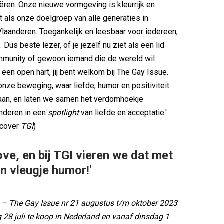
ren. Onze nieuwe vormgeving is kleurrijk en
t als onze doelgroep van alle generaties in
laanderen. Toegankelijk en leesbaar voor iedereen,
. Dus beste lezer, of je jezelf nu ziet als een lid
mmunity of gewoon iemand die de wereld wil
een open hart, jij bent welkom bij The Gay Issue.
j onze beweging, waar liefde, humor en positiviteit
gaan, en laten we samen het verdomhoekje
nderen in een
spotlight
van liefde en acceptatie.'
 cover
TGI
)
love, en bij TGI vieren we dat met
en vleugje humor!'
 – The Gay Issue nr 21 augustus t/m oktober 2023
ag 28 juli te koop in Nederland en vanaf dinsdag 1