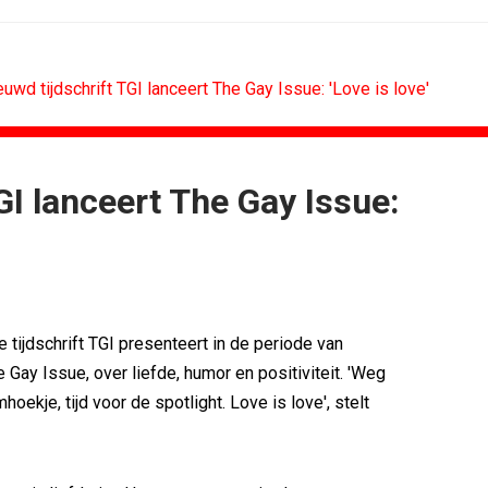
euwd tijdschrift TGI lanceert The Gay Issue: 'Love is love'
GI lanceert The Gay Issue:
CONTENTMARKETING
voor Lee...
Internationale award voor Holland...
Eredivisie op...
[column] Sports bar - voetbal
n campagne voor...
Lawa, Woed en NowNow winnen...
eert eigen...
Inschrijvingen Grand Prix Content...
 tijdschrift TGI presenteert in de periode van
bitie leidend
Substack breidt uit in Nederland met...
 Gay Issue, over liefde, humor en positiviteit. 'Weg
es over
WWF en CPNB introduceren Groene...
oekje, tijd voor de spotlight. Love is love', stelt