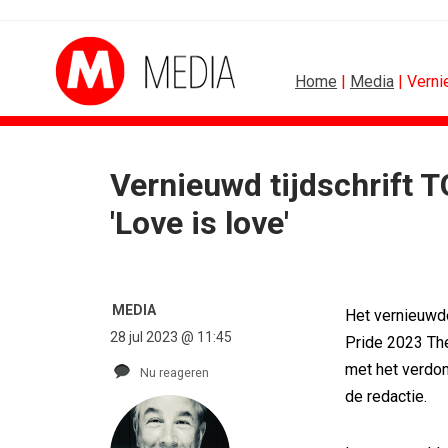
Home
|
Media
| Verni
Vernieuwd tijdschrift T
B2B
BUREAUS
'Love is love'
Marketing mix modelling terug van...
Eindelijk een hoofdrol 
Adform werkt aan open standaard...
Ziggo verbindt kijkers 
Special Ops bouwt merk rond...
Horecapartijen starte
De marketingwereld optimaliseert...
Closed on Monday lanc
MEDIA
Het vernieuwde
De marketingkracht van De...
Lamborghini maakt am
28 jul 2023 @ 11:45
Pride 2023 The
Marketingtransfers week 28, 2026
Havas neemt SportVib
met het verdomh
Nu reageren
de redactie.