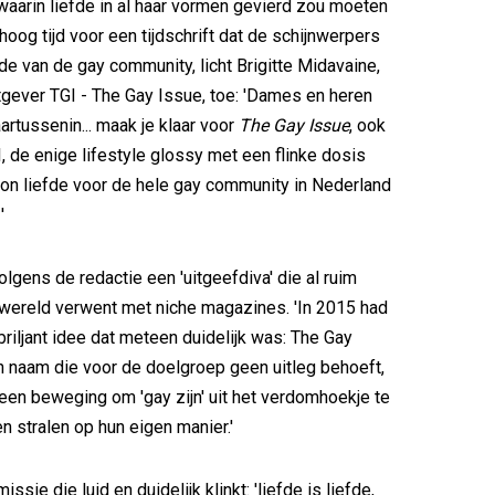
waarin liefde in al haar vormen gevierd zou moeten
hoog tijd voor een tijdschrift dat de schijnwerpers
fde van de gay community, licht Brigitte Midavaine,
itgever TGI - The Gay Issue, toe: 'Dames en heren
artussenin... maak je klaar voor
The Gay Issue
, ook
, de enige lifestyle glossy met een flinke dosis
on liefde voor de hele gay community in Nederland
'
olgens de redactie een 'uitgeefdiva' die al ruim
e wereld verwent met niche magazines. 'In 2015 had
briljant idee dat meteen duidelijk was: The Gay
 naam die voor de doelgroep geen uitleg behoeft,
een beweging om 'gay zijn' uit het verdomhoekje te
en stralen op hun eigen manier.'
ssie die luid en duidelijk klinkt: 'liefde is liefde,