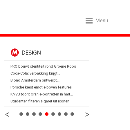
Menu
DESIGN
FOOD EN R
PRO bouwt identiteit rond Groene Roos
Blokker zet 130 jaar...
Coca-Cola: verpakking krijgt...
Regionale lunchketens s
Blond Amsterdam ontwerpt...
Gadiza Saaidi (Unilever):
Porsche kiest emotie boven features
Maggi lanceert Heat & Ea
KNVB toont Oranje-portretten in hart...
Grolsch lanceert campag
Studenten filteren sigaret uit iconen
FSIN: Nederlanders eten 