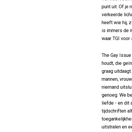
punt uit. Of je
verkeerde licha
heeft wie hij, 
is immers de n
waar TGI voor s
The Gay Issue 
houdt, die geï
graag uitdaagt
mannen, vrouwe
niemand uitslui
genoeg. We bes
liefde - en di
tijdschriften a
toegankelijkhei
uitstralen en 