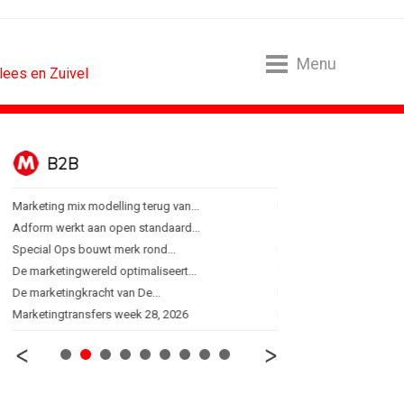
Menu
ees en Zuivel
B2B
BUREAUS
Marketing mix modelling terug van...
Eindelijk een hoofdrol vo
Adform werkt aan open standaard...
Ziggo verbindt kijkers Er
Special Ops bouwt merk rond...
Horecapartijen starten 
De marketingwereld optimaliseert...
Closed on Monday lancee
De marketingkracht van De...
Lamborghini maakt ambi
Marketingtransfers week 28, 2026
Havas neemt SportVibes