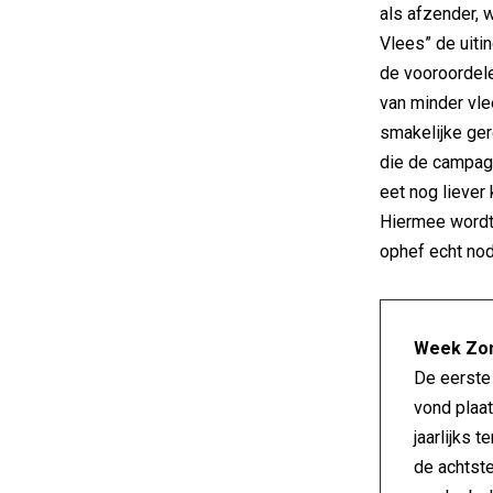
als afzender,
Vlees” de uiti
de vooroordele
van minder vle
smakelijke ger
die de campagn
eet nog liever 
Hiermee wordt 
ophef echt nodi
Week Zon
De eerste
vond plaat
jaarlijks 
de achtste