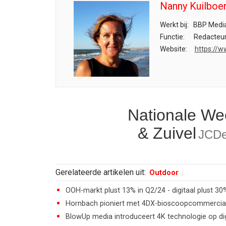
Nanny Kuilboe
Werkt bij:
BBP Media
Functie:
Redacteu
Website:
https://w
Nationale We
& Zuivel
JCDe
Gerelateerde artikelen uit:
Outdoor
OOH-markt plust 13% in Q2/24 - digitaal plust 30
Hornbach pioniert met 4DX-bioscoopcommercial
BlowUp media introduceert 4K technologie op d