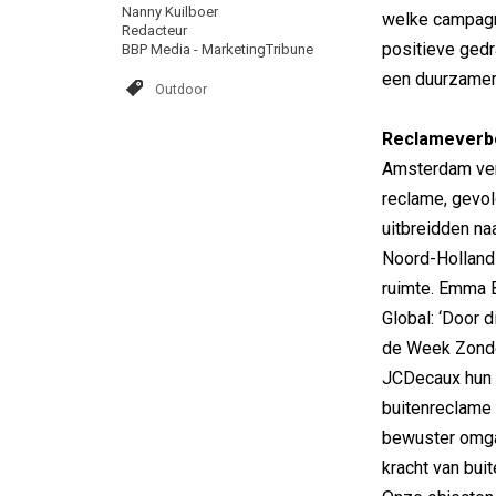
Nanny Kuilboer
welke campagn
Redacteur
positieve gedr
BBP Media - MarketingTribune
een duurzamere
Outdoor
Reclameverb
Amsterdam verb
reclame, gevol
uitbreidden na
Noord-Holland 
ruimte. Emma B
Global: ‘Door 
de Week Zonde
JCDecaux hun 
buitenreclame 
bewuster omgaa
kracht van bui