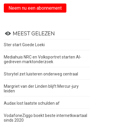
Neem nu een abonnement
MEEST GELEZEN
Ster start Goede Loeki
Mediahuis NRC en Volksportret starten AI-
gedreven marktonderzoek
Storytel zet luisteren onderweg centraal
Margriet van der Linden blijft Mercur-jury
leiden
Audax lost laatste schulden af
VodafoneZiggo boekt beste internetkwartaal
sinds 2020