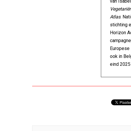
van Isabe
Vegetariër
Atlas
. Nat
stichting 
Horizon A
campagne 
Europese 
ook in Bel
eind 2025 