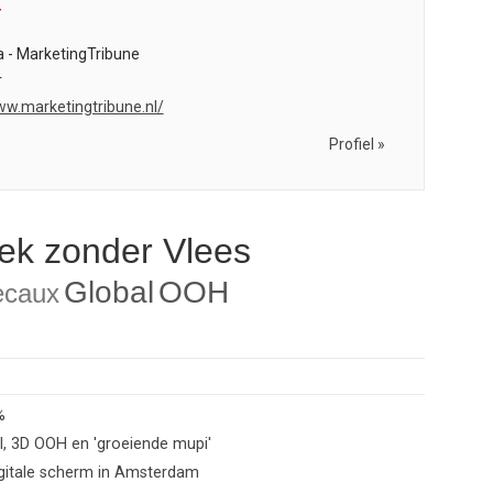
r
 - MarketingTribune
r
ww.marketingtribune.nl/
Profiel »
ek zonder Vlees
Global
OOH
caux
%
, 3D OOH en 'groeiende mupi'
igitale scherm in Amsterdam