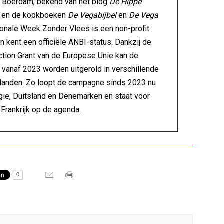
l Boerdam, bekend van het blog
De Hippe
en de kookboeken
De Vegabijbel
en
De Vega
ionale Week Zonder Vlees is een non-profit
en kent een officiële ANBI-status. Dankzij de
ction Grant van de Europese Unie kan de
vanaf 2023 worden uitgerold in verschillende
landen. Zo loopt de campagne sinds 2023 nu
gië, Duitsland en Denemarken en staat voor
Frankrijk op de agenda.
0