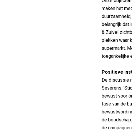
Onze objecten 
maken het med
duurzaamheid, 
belangrijk dat
& Zuivel zicht
plekken waar 
supermarkt. M
toegankelijke 
Positieve ins
De discussie 
Severens: ‘Sti
bewust voor o
fase van de bu
bewustwording
de boodschap: 
de campagnena