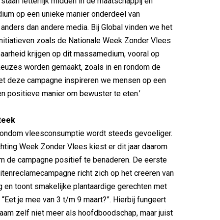
staan letterlijk midden in de maatschappij en
ium op een unieke manier onderdeel van
anders dan andere media. Bij Global vinden we het
 initiatieven zoals de Nationale Week Zonder Vlees
baarheid krijgen op dit massamedium, vooral op
keuzes worden gemaakt, zoals in en rondom de
et deze campagne inspireren we mensen op een
en positieve manier om bewuster te eten.’
teek
rondom vleesconsumptie wordt steeds gevoeliger.
chting Week Zonder Vlees kiest er dit jaar daarom
m de campagne positief te benaderen. De eerste
itenreclamecampagne richt zich op het creëren van
 en toont smakelijke plantaardige gerechten met
“Eet je mee van 3 t/m 9 maart?”. Hierbij fungeert
am zelf niet meer als hoofdboodschap, maar juist