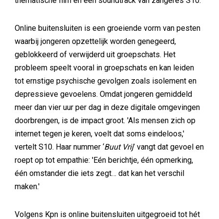
thematische film en een soundtrack van zangeres S10.
Online buitensluiten is een groeiende vorm van pesten
waarbij jongeren opzettelijk worden genegeerd,
geblokkeerd of verwijderd uit groepschats. Het
probleem speelt vooral in groepschats en kan leiden
tot ernstige psychische gevolgen zoals isolement en
depressieve gevoelens. Omdat jongeren gemiddeld
meer dan vier uur per dag in deze digitale omgevingen
doorbrengen, is de impact groot. 'Als mensen zich op
internet tegen je keren, voelt dat soms eindeloos,'
vertelt S10. Haar nummer ‘
Buut Vrij
’ vangt dat gevoel en
roept op tot empathie: 'Eén berichtje, één opmerking,
één omstander die iets zegt… dat kan het verschil
maken.'
Volgens Kpn is online buitensluiten uitgegroeid tot hét