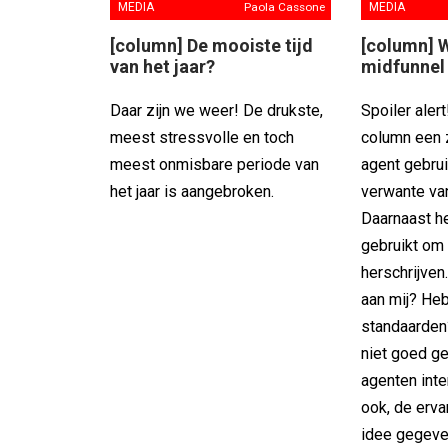
MEDIA
Paola Cassone
MEDIA
[column] De mooiste tijd
[column] 
van het jaar?
midfunnel 
Daar zijn we weer! De drukste,
Spoiler aler
meest stressvolle en toch
column een
meest onmisbare periode van
agent gebrui
het jaar is aangebroken.
verwante va
Daarnaast he
gebruikt om
herschrijven
aan mij? Heb
standaarden
niet goed g
agenten int
ook, de erva
idee gegeve