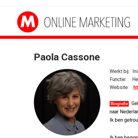
Paola Cassone
Werkt bij:
Ini
Functie:
He
Website:
ht
Geb
Biografie
naar Nederla
Ik ben getro
Ik ben begonn