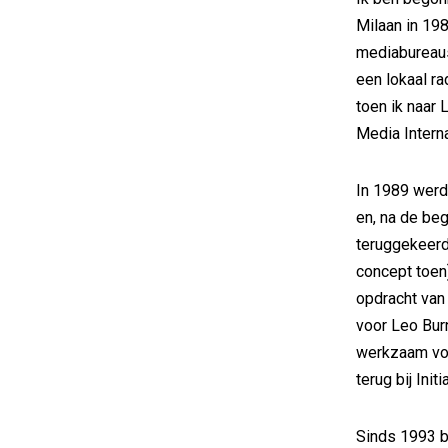
Milaan in 198
mediabureaus
een lokaal r
toen ik naar 
Media Interna
In 1989 werd 
en, na de beg
teruggekeerd
concept toen)
opdracht van 
voor Leo Bur
werkzaam voo
terug bij Ini
Sinds 1993 b