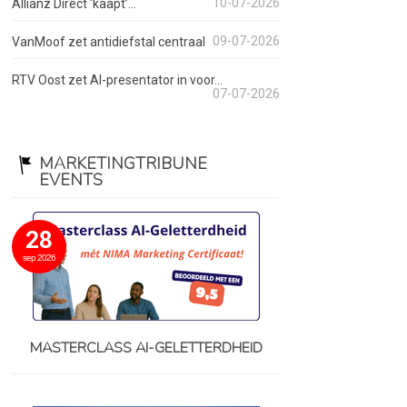
10-07-2026
Allianz Direct ‘kaapt’...
09-07-2026
VanMoof zet antidiefstal centraal
RTV Oost zet AI-presentator in voor...
07-07-2026
MARKETINGTRIBUNE
EVENTS
28
sep 2026
MASTERCLASS AI-GELETTERDHEID