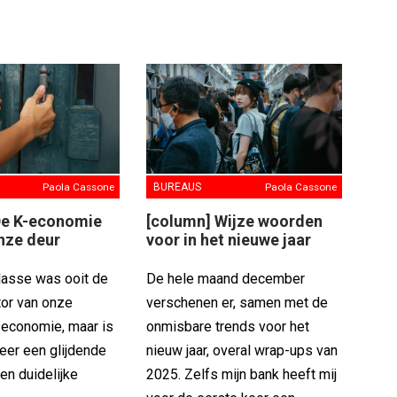
Paola Cassone
BUREAUS
Paola Cassone
De K-economie
[column] Wijze woorden
nze deur
voor in het nieuwe jaar
asse was ooit de
De hele maand december
tor van onze
verschenen er, samen met de
economie, maar is
onmisbare trends voor het
eer een glijdende
nieuw jaar, overal wrap-ups van
en duidelijke
2025. Zelfs mijn bank heeft mij