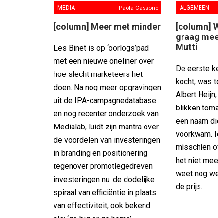
MEDIA
Paola Cassone
ALGEMEEN
[column] Meer met minder
[column] 
graag mee
Mutti
Les Binet is op ‘oorlogs’pad
met een nieuwe oneliner over
De eerste ke
hoe slecht marketeers het
kocht, was t
doen. Na nog meer opgravingen
Albert Heijn
uit de IPA-campagnedatabase
blikken toma
en nog recenter onderzoek van
een naam d
Medialab, luidt zijn mantra over
voorkwam. I
de voordelen van investeringen
misschien ov
in branding en positionering
het niet mee
tegenover promotiegedreven
weet nog wel
investeringen nu: de dodelijke
de prijs.
spiraal van efficiëntie in plaats
van effectiviteit, ook bekend