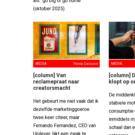
als: ‘go big or go home’
(oktober 2025).
MEDIA
Paola Cassone
MEDIA
[column] Van
[column] 
reclamepraat naar
klopt op o
creatorsmacht
De middenkl
Het gebeurt me niet vaak dat ik
stabiele mo
dezelfde marketinggoeroe
consumptie-
twee keer citeer, maar
inmiddels m
Fernando Fernandez, CEO van
schaal dan e
Unilever, lijkt een zwak te