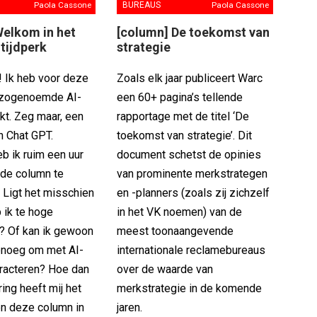
Paola Cassone
BUREAUS
Paola Cassone
Welkom in het
[column] De toekomst van
tijdperk
strategie
t! Ik heb voor deze
Zoals elk jaar publiceert Warc
 zogenoemde AI-
een 60+ pagina’s tellende
kt. Zeg maar, een
rapportage met de titel ‘De
n Chat GPT.
toekomst van strategie’. Dit
b ik ruim een uur
document schetst de opinies
 de column te
van prominente merkstrategen
. Ligt het misschien
en -planners (zoals zij zichzelf
 ik te hoge
in het VK noemen) van de
? Of kan ik gewoon
meest toonaangevende
enoeg om met AI-
internationale reclamebureaus
eracteren? Hoe dan
over de waarde van
ring heeft mij het
merkstrategie in de komende
n deze column in
jaren.