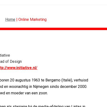
Home
| Online Marketing
SPONSORING
Albert Heijn behoudt positie als...
tiative
Tata Consultancy Services verlengt...
ad of Design
NOC*NSF lanceert businessclub voor...
tp://www.initiative.nl/
BMV verbindt naam aan PSV
Olympisch schaatsen in Thialf biedt...
oren 20 augustus 1963 te Bergamo (Italië), verhuisd
Lego laat opnieuw Formule 1-coureurs...
nd en woonachtig in Nijmegen sinds december 2000.
uwd en moeder van een zoon.
en als stagiaire bij de media-afdeling van Lintas in