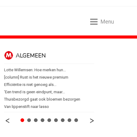
Menu
ALGEMEEN
B2B
Lotte Willemsen: Hoe merken hun...
Marketing mix modelling 
[column] Rust is het nieuwe premium
Adform werkt aan open 
Efficiëntie is niet genoeg als...
Special Ops bouwt merk 
'Een trend is geen eindpunt, maar...
De marketingwereld optim
Thuisbezorgd gaat ook bloemen bezorgen
De marketingkracht van 
Van lippenstift naar lasso
Marketingtransfers wee