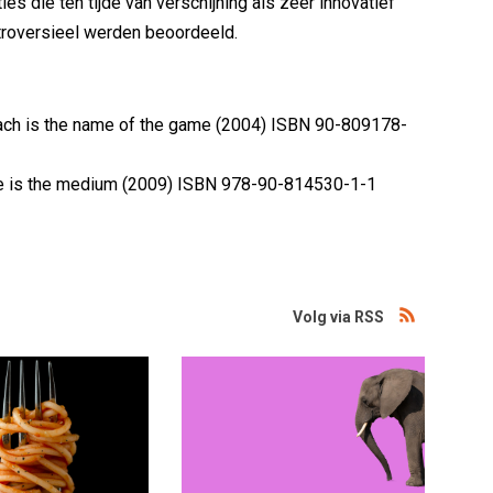
ies die ten tijde van verschijning als zeer innovatief
troversieel werden beoordeeld.
ach is the name of the game (2004) ISBN 90-809178-
 is the medium (2009) ISBN 978-90-814530-1-1
Volg via RSS