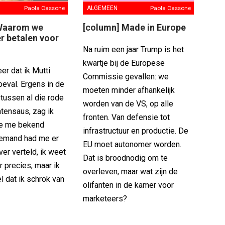
Paola Cassone
ALGEMEEN
Paola Cassone
Waarom we
[column] Made in Europe
r betalen voor
Na ruim een jaar Trump is het
kwartje bij de Europese
er dat ik Mutti
Commissie gevallen: we
oeval. Ergens in de
moeten minder afhankelijk
, tussen al die rode
worden van de VS, op alle
tensaus, zag ik
fronten. Van defensie tot
ie me bekend
infrastructuur en productie. De
emand had me er
EU moet autonomer worden.
er verteld, ik weet
Dat is broodnodig om te
r precies, maar ik
overleven, maar wat zijn de
 dat ik schrok van
olifanten in de kamer voor
marketeers?