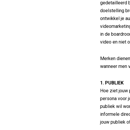
gedetailleerd 
doelstelling b
ontwikkel je a
videomarketing
in de boardroom
video en niet 
Merken dienen 
wanneer men va
1. PUBLIEK
Hoe ziet jouw 
persona voor j
publiek wil wo
informele dire
jouw publiek o