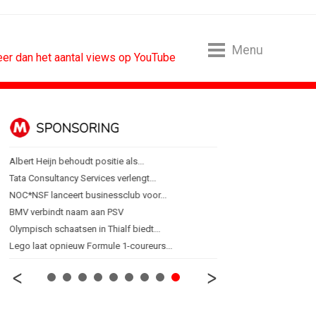
Menu
er dan het aantal views op YouTube
ALGEMEEN
Marouschka Acquoij...
Ankie Hofste (Norah): 'Merk moet...
[column] De Nederlandse klant als...
Lotte Willemsen: Hoe merken hun...
[column] Rust is het nieuwe premium
Efficiëntie is niet genoeg als...