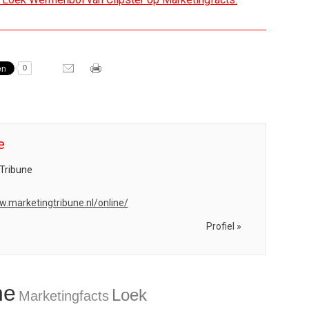
0
e
Tribune
w.marketingtribune.nl/online/
Profiel »
ne
Loek
Marketingfacts