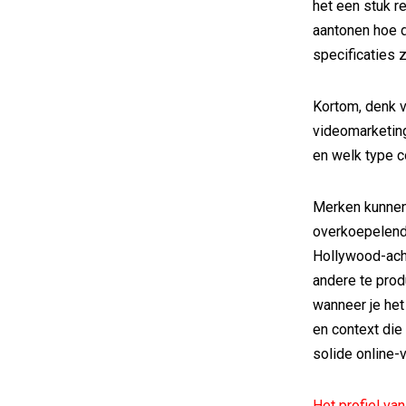
het een stuk re
aantonen hoe d
specificaties zi
Kortom, denk v
videomarketing
en welk type c
Merken kunnen
overkoepelende
Hollywood-acht
andere te produ
wanneer je het
en context die
solide online-
Het profiel va