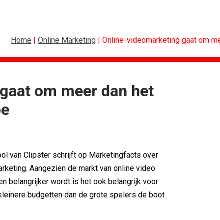
Home
|
Online Marketing
| Online-videomarketing gaat om me
 gaat om meer dan het
ARKETING
SPONSORING
be
pagne tegen...
Albert Heijn behoudt positie als...
 Europese...
Tata Consultancy Services verlengt...
NOC*NSF lanceert businessclub voor...
tal centraal
BMV verbindt naam aan PSV
 van Clipster schrijft op Marketingfacts over
ator in voor...
Olympisch schaatsen in Thialf biedt...
rketing. Aangezien de markt van online video
gne met Roy...
Lego laat opnieuw Formule 1-coureurs...
n belangrijker wordt is het ook belangrijk voor
kleinere budgetten dan de grote spelers de boot