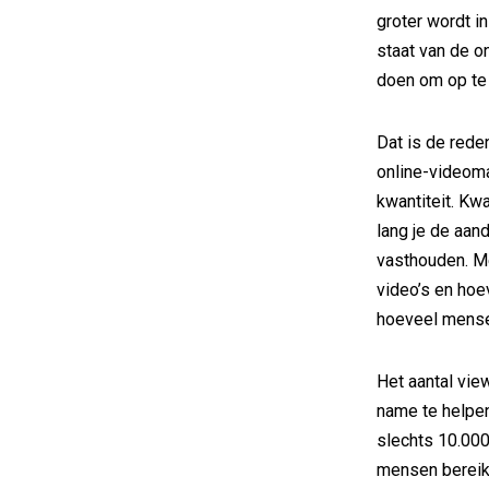
groter wordt i
staat van de o
doen om op te 
Dat is de rede
online-videoma
kwantiteit. Kwa
lang je de aan
vasthouden. Me
video’s en hoev
hoeveel mense
Het aantal vie
name te helpen
slechts 10.000
mensen bereikt