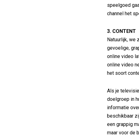
speelgoed gaa
channel het sp
3. CONTENT
Natuurlijk, we 
gevoelige, gra
online video la
online video n
het soort cont
Als je televisi
doelgroep in h
informatie ove
beschikbaar zij
een grappig man
maar voor de 