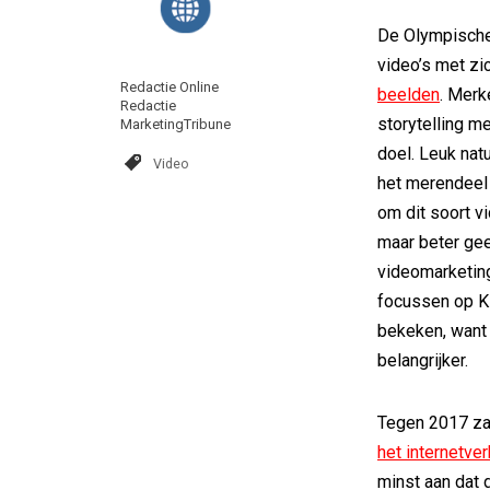
De Olympische
video’s met z
Redactie Online
beelden
. Merk
Redactie
storytelling m
MarketingTribune
doel. Leuk natu
Video
het merendeel 
om dit soort v
maar beter gee
videomarketing
focussen op K
bekeken, want 
belangrijker.
Tegen 2017 zal
het internetve
minst aan dat 