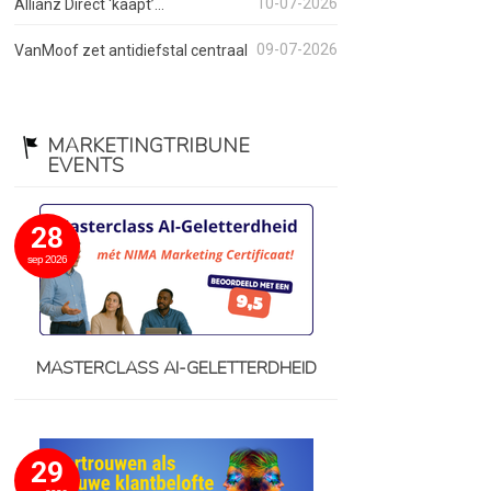
10-07-2026
Allianz Direct ‘kaapt’...
09-07-2026
VanMoof zet antidiefstal centraal
MARKETINGTRIBUNE
EVENTS
28
sep 2026
MASTERCLASS AI-GELETTERDHEID
29