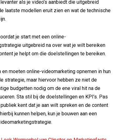
levanter als je video’s aanbiedt die uitgebreid
e laatste modellen eruit zien en wat de technische
jn.
oordat je start met een online-
strategie uitgebreid na over wat je wilt bereiken
ontent je helpt om die doelstellingen te bereiken.
 en moeten online-videomarketing opnemen in hun
 strategie, maar hiervoor hebben ze niet de
ige budgetten nodig om de ene viral hit na de
ceren. Sta stil bij de doelstellingen en KPI’s. Pas
 publiek kent dat je aan wilt spreken en de content
 hierbij kunnen helpen, kun je bouwen aan een
videomarketingstrategie.
n Loek Wermenbol van Clipster op Marketingfacts.