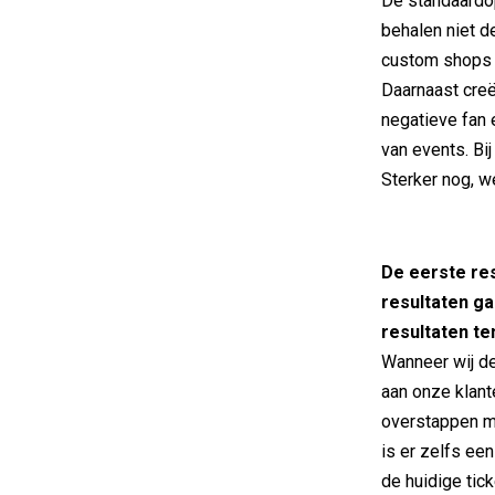
De standaardo
behalen niet d
custom shops l
Daarnaast creë
negatieve fan 
van events. Bij
Sterker nog, w
De eerste re
resultaten ga
resultaten t
Wanneer wij d
aan onze klant
overstappen m
is er zelfs een
de huidige tic