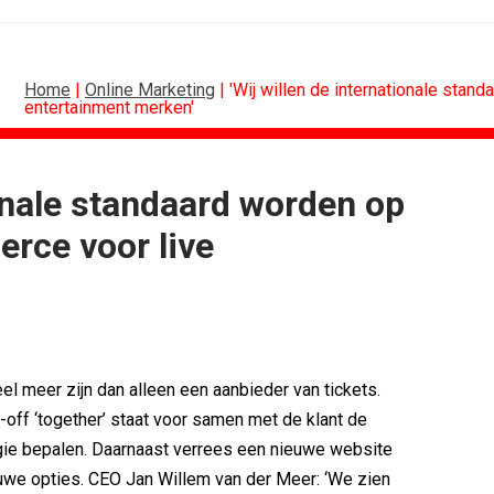
Home
|
Online Marketing
| 'Wij willen de internationale sta
entertainment merken'
ionale standaard worden op
MARKETING
DESIGN
rce voor live
oor Holland...
PRO bouwt identiteit rond Groene Roos
voetbal
Coca-Cola: verpakking krijgt...
w winnen...
Blond Amsterdam ontwerpt...
ix Content...
Porsche kiest emotie boven features
 Nederland met...
KNVB toont Oranje-portretten in hart...
eren Groene...
Studenten filteren sigaret uit iconen
eel meer zijn dan alleen een aanbieder van tickets.
off ‘together’ staat voor samen met de klant de
egie bepalen. Daarnaast verrees een nieuwe website
euwe opties. CEO Jan Willem van der Meer: ‘We zien