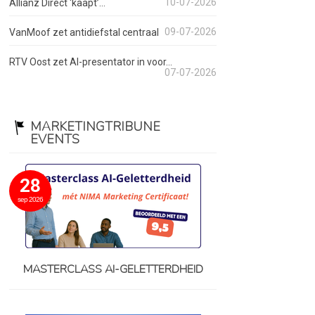
10-07-2026
Allianz Direct ‘kaapt’...
09-07-2026
VanMoof zet antidiefstal centraal
RTV Oost zet AI-presentator in voor...
07-07-2026
MARKETINGTRIBUNE
EVENTS
28
sep 2026
MASTERCLASS AI-GELETTERDHEID