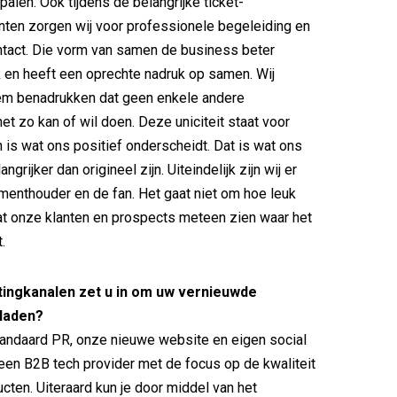
palen. Ook tijdens de belangrijke ticket-
en zorgen wij voor professionele begeleiding en
ntact. Die vorm van samen de business beter
 en heeft een oprechte nadruk op samen. Wij
em benadrukken dat geen enkele andere
 het zo kan of wil doen. Deze uniciteit staat voor
n is wat ons positief onderscheidt. Dat is wat ons
ngrijker dan origineel zijn. Uiteindelijk zijn wij er
enthouder en de fan. Het gaat niet om hoe leuk
dat onze klanten en prospects meteen zien waar het
.
ingkanalen zet u in om uw vernieuwde
 laden?
tandaard PR, onze nieuwe website en eigen social
een B2B tech provider met de focus op de kwaliteit
cten. Uiteraard kun je door middel van het