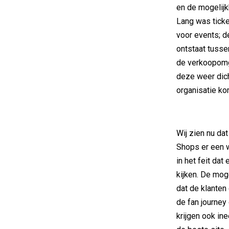
en de mogelij
Lang was ticke
voor events; d
ontstaat tussen
de verkoopomg
deze weer dich
organisatie ko
Wij zien nu da
Shops er een w
in het feit dat
kijken. De mog
dat de klanten
de fan journey
krijgen ook in