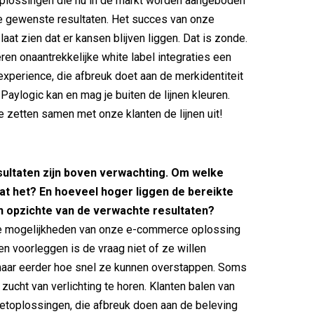
plossingen die nu in de markt worden aangeboden
e gewenste resultaten. Het succes van onze
aat zien dat er kansen blijven liggen. Dat is zonde.
ren onaantrekkelijke white label integraties een
experience, die afbreuk doet aan de merkidentiteit
 Paylogic kan en mag je buiten de lijnen kleuren.
e zetten samen met onze klanten de lijnen uit!
sultaten zijn boven verwachting. Om welke
at het? En hoeveel hoger liggen de bereikte
en opzichte van de verwachte resultaten?
e mogelijkheden van onze e-commerce oplossing
en voorleggen is de vraag niet of ze willen
aar eerder hoe snel ze kunnen overstappen. Soms
 zucht van verlichting te horen. Klanten balen van
ketoplossingen, die afbreuk doen aan de beleving