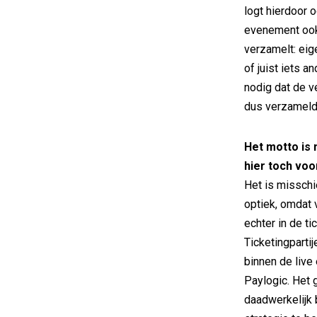
logt hierdoor 
evenement ook
verzamelt: eig
of juist iets a
nodig dat de 
dus verzameld 
Het motto is 
hier toch vo
Het is misschi
optiek, omdat 
echter in de t
Ticketingparti
binnen de live
Paylogic. Het g
daadwerkelijk b