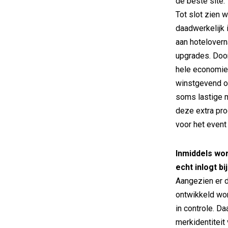
de beste site.
Tot slot zien
daadwerkelijk 
aan hotelovern
upgrades. Door
hele economie
winstgevend o
soms lastige 
deze extra pro
voor het event 
Inmiddels wo
echt inlogt b
Aangezien er d
ontwikkeld wor
in controle. D
merkidentitei