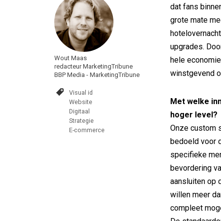
dat fans binn
grote mate mee
hotelovernacht
upgrades. Door
Wout Maas
hele economie
redacteur MarketingTribune
winstgevend o
BBP Media - MarketingTribune
Visual id
Met welke inn
Website
Digitaal
hoger level?
Strategie
Onze custom 
E-commerce
bedoeld voor d
specifieke mer
bevordering v
aansluiten op
willen meer da
compleet mogel