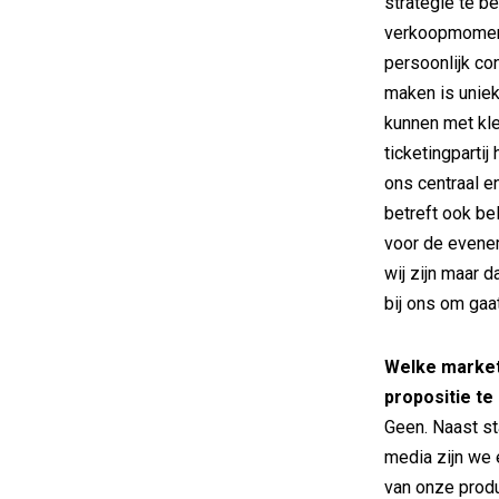
strategie te be
verkoopmoment
persoonlijk co
maken is uniek
kunnen met kl
ticketingpartij
ons centraal e
betreft ook bela
voor de evenem
wij zijn maar 
bij ons om gaat
Welke market
propositie te
Geen. Naast s
media zijn we 
van onze produ