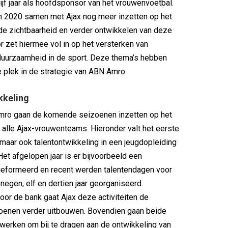
ijf jaar als hoofdsponsor van het vrouwenvoetbal.
n 2020 samen met Ajax nog meer inzetten op het
de zichtbaarheid en verder ontwikkelen van deze
r zet hiermee vol in op het versterken van
 duurzaamheid in de sport. Deze thema’s hebben
e plek in de strategie van ABN Amro.
kkeling
mro gaan de komende seizoenen inzetten op het
 alle Ajax-vrouwenteams. Hieronder valt het eerste
 maar ook talentontwikkeling in een jeugdopleiding
Het afgelopen jaar is er bijvoorbeeld een
geformeerd en recent werden talentendagen voor
negen, elf en dertien jaar georganiseerd.
or de bank gaat Ajax deze activiteiten de
enen verder uitbouwen. Bovendien gaan beide
werken om bij te dragen aan de ontwikkeling van