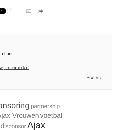
0
Tribune
r
w.jeroenmirck.nl
Profiel »
onsoring
partnership
Ajax Vrouwen
voetbal
Ajax
gd
sponsor