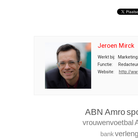
Jeroen Mirck
Werkt bij:
Marketing
Functie:
Redacteu
Website:
http://ww
ABN Amro
sp
vrouwenvoetbal
verlen
bank