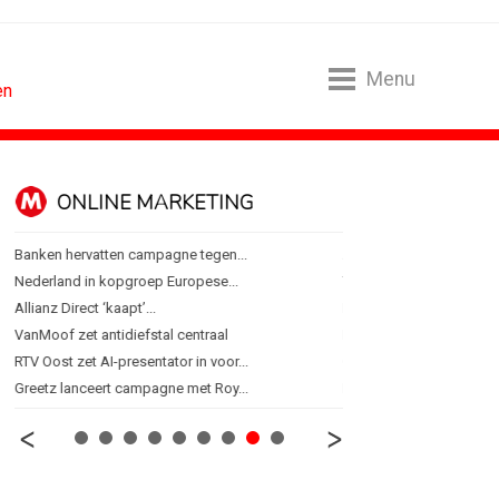
Menu
en
ONLINE MARKETING
SPONSORI
Banken hervatten campagne tegen...
Albert Heijn behoudt posi
Nederland in kopgroep Europese...
Tata Consultancy Service
Allianz Direct ‘kaapt’...
NOC*NSF lanceert busine
VanMoof zet antidiefstal centraal
BMV verbindt naam aan
RTV Oost zet AI-presentator in voor...
Olympisch schaatsen in T
Greetz lanceert campagne met Roy...
Lego laat opnieuw Formu