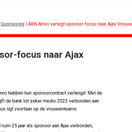
|
Sponsoring
| ABN Amro verlegt sponsor-focus naar Ajax Vrouw
sor-focus naar Ajax
RETAIL
MEDIA
Sander Pluijm van Abovo Maxlead naar...
 scoren hoogste...
Omnicom Media als eerste in...
): 'De beste...
Tien nieuwe genomineerden voor Ster...
Eat met...
Storytel zet luisteren onderweg...
mro hebben hun sponsorcontract verlengd. Met de
agne voor...
Ster start Goede Loeki
ijft de bank tot zeker medio 2023 verbonden aan
n uitbundiger...
Margriet van der Linden blijft...
cus ligt voortaan op de vrouwenteams.
 ruim 25 jaar als sponsor aan Ajax verbonden,