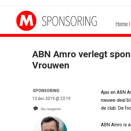
Home
ABN Amro verlegt spon
DESIGN
FOOD EN 
Vrouwen
PRO bouwt identiteit rond Groene Roos
Blokker zet 130 jaar...
Coca-Cola: verpakking krijgt...
Regionale lunchketens
Blond Amsterdam ontwerpt...
Gadiza Saaidi (Unilever
Porsche kiest emotie boven features
Maggi lanceert Heat & 
SPONSORING
Ajax en ABN A
KNVB toont Oranje-portretten in hart...
Grolsch lanceert camp
13 dec 2019 @ 23:19
nieuwe deal bl
Studenten filteren sigaret uit iconen
FSIN: Nederlanders ete
de club. De fo
Nu reageren
ABN Amro is al