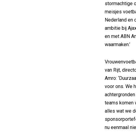
stormachtige 
meisjes voetba
Nederland en 
ambitie bij Aj
en met ABN Am
waarmaken.’
Vrouwenvoetbal
van Rijt, dire
Amro: ‘Duurzaa
voor ons. We h
achtergronden
teams komen we
alles wat we d
sponsorportefe
nu eenmaal niet