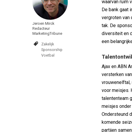
waarvan ruim v
De bank gaat i
vergroten van 
Jeroen Mirck
tak. De sponso
Redacteur
diversiteit en
MarketingTribune
een belangrijk
Zakelijk
Sponsorship
Voetbal
Talentontwi
Ajax en ABN A
versterken van
vrouwenelftal,
voor meisjes. 
talententeam 
meisjes onder 
Ondersteund do
komende seizo
partijen samen