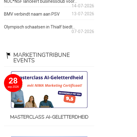
NOC*NSF lanceert businessclub voor...
14-07-2026
13-07-2026
BMV verbindt naam aan PSV
Olympisch schaatsen in Thialf biedt...
07-07-2026
MARKETINGTRIBUNE
EVENTS
28
sep 2026
MASTERCLASS AI-GELETTERDHEID