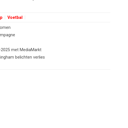
ip
Voetbal
dromen
campagne
4-2025 met MediaMarkt
gham belichten verlies