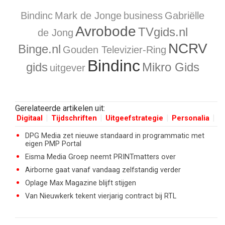
Bindinc
Mark de Jonge
business
Gabriëlle
Avrobode
TVgids.nl
de Jong
NCRV
Binge.nl
Gouden Televizier-Ring
Bindinc
gids
Mikro Gids
uitgever
Gerelateerde artikelen uit:
Digitaal
Tijdschriften
Uitgeefstrategie
Personalia
DPG Media zet nieuwe standaard in programmatic met
eigen PMP Portal
Eisma Media Groep neemt PRINTmatters over
Airborne gaat vanaf vandaag zelfstandig verder
Oplage Max Magazine blijft stijgen
Van Nieuwkerk tekent vierjarig contract bij RTL