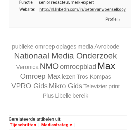
Functie:
senior redacteur, merk-expert
Website:
http://nl.linkedin.com/in/petervanwoenselkooy
Profiel »
publieke omroep
oplages
media
Avrobode
Nationaal Media Onderzoek
Max
NMO
omroepblad
Veronica
Omroep Max
lezen
Tros Kompas
VPRO Gids
Mikro Gids
Televizier
print
Plus
Libelle
bereik
Gerelateerde artikelen uit:
Tijdschriften
Mediastrategie