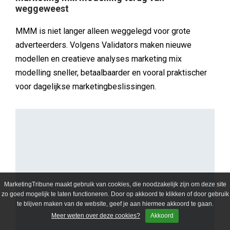
weggeweest
MMM is niet langer alleen weggelegd voor grote
adverteerders. Volgens Validators maken nieuwe
modellen en creatieve analyses marketing mix
modelling sneller, betaalbaarder en vooral praktischer
voor dagelijkse marketingbeslissingen.
MarketingTribune maakt gebruik van cookies, die noodzakelijk zijn om deze site
zo goed mogelijk te laten functioneren. Door op akkoord te klikken of door gebruik
te blijven maken van de website, geef je aan hiermee akkoord te gaan.
Meer weten over deze cookies?
Akkoord