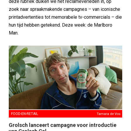
deze rubriek duiken we het reclameverleden in, op
zoek naar spraakmakende campagnes – van iconische
printadvertenties tot memorabele tv-commercials – die
hun tijd hebben getekend. Deze week: de Marlboro
Man.
FOOD-EN-RETAIL
Tamara de Vos
Grolsch lanceert campagne voor introductie