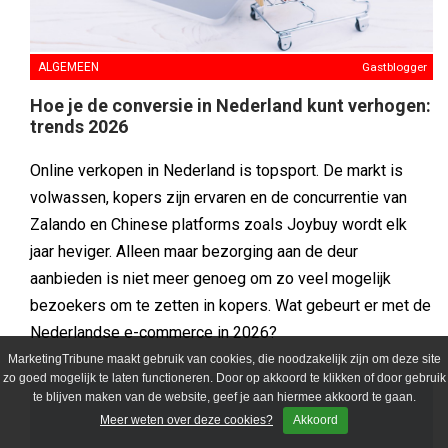
ALGEMEEN
Gastblogger
Hoe je de conversie in Nederland kunt verhogen:
trends 2026
Online verkopen in Nederland is topsport. De markt is
volwassen, kopers zijn ervaren en de concurrentie van
Zalando en Chinese platforms zoals Joybuy wordt elk
jaar heviger. Alleen maar bezorging aan de deur
aanbieden is niet meer genoeg om zo veel mogelijk
bezoekers om te zetten in kopers. Wat gebeurt er met de
Nederlandse e-commerce in 2026?
MarketingTribune maakt gebruik van cookies, die noodzakelijk zijn om deze site
zo goed mogelijk te laten functioneren. Door op akkoord te klikken of door gebruik
te blijven maken van de website, geef je aan hiermee akkoord te gaan.
Meer weten over deze cookies?
Akkoord