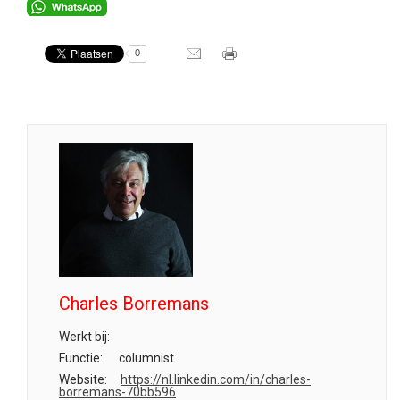
0
Charles Borremans
Werkt bij:
Functie:
columnist
Website:
https://nl.linkedin.com/in/charles-
borremans-70bb596