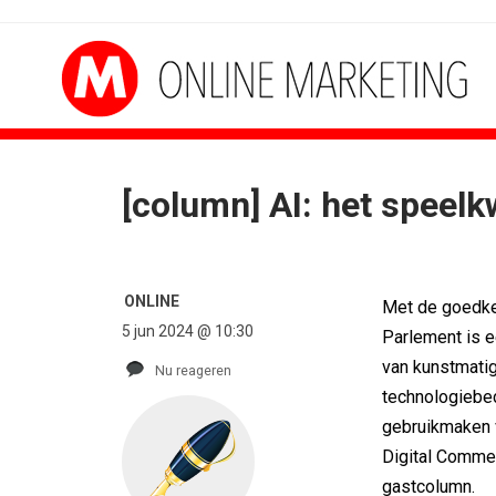
[column] AI: het speelkw
ONLINE
Met de goedke
5 jun 2024 @ 10:30
Parlement is e
van kunstmatige
Nu reageren
technologiebed
gebruikmaken v
Digital Comme
gastcolumn.