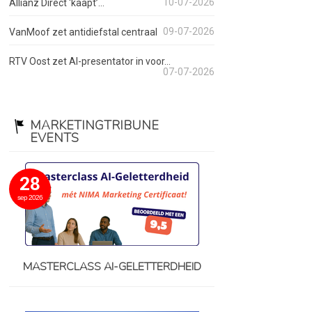
10-07-2026
Allianz Direct ‘kaapt’...
09-07-2026
VanMoof zet antidiefstal centraal
RTV Oost zet AI-presentator in voor...
07-07-2026
MARKETINGTRIBUNE
EVENTS
28
sep 2026
MASTERCLASS AI-GELETTERDHEID