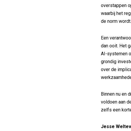
overstappen op
waarbij het r
de norm wordt
Een verantwoor
dan ooit. Het 
AI-systemen of
grondig inves
over de implic
werkzaamhede
Binnen nu en d
voldoen aan d
zelfs een korte
Jesse Welte