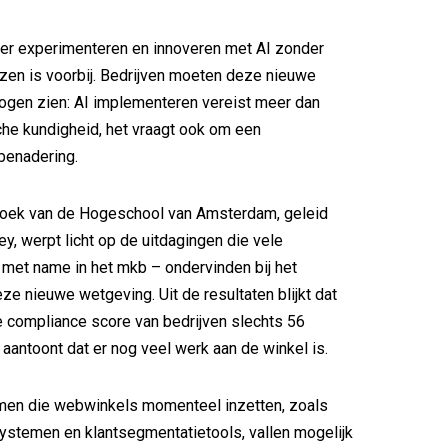
uter experimenteren en innoveren met AI zonder
nzen is voorbij. Bedrijven moeten deze nieuwe
r ogen zien: AI implementeren vereist meer dan
che kundigheid, het vraagt ook om een
benadering.
oek van de Hogeschool van Amsterdam, geleid
ey, werpt licht op de uitdagingen die vele
 met name in het mkb – ondervinden bij het
ze nieuwe wetgeving. Uit de resultaten blijkt dat
 compliance score van bedrijven slechts 56
 aantoont dat er nog veel werk aan de winkel is.
men die webwinkels momenteel inzetten, zoals
stemen en klantsegmentatietools, vallen mogelijk