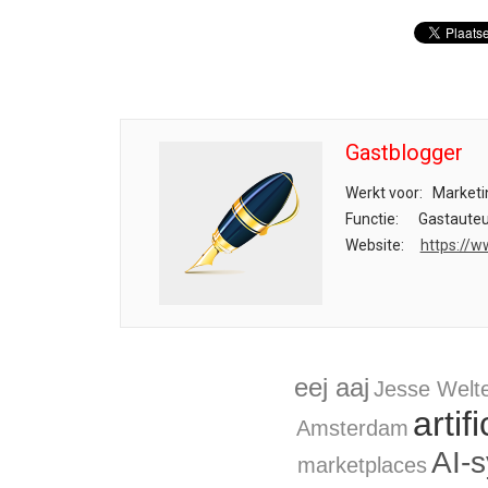
Gastblogger
Werkt voor:
Marketi
Functie:
Gastauteu
Website:
https://w
eej aaj
Jesse Welt
artif
Amsterdam
AI-
marketplaces