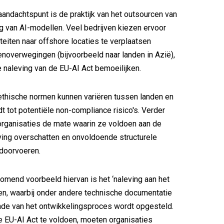
aandachtspunt is de praktijk van het outsourcen van
g van AI-modellen. Veel bedrijven kiezen ervoor
teiten naar offshore locaties te verplaatsen
overwegingen (bijvoorbeeld naar landen in Azië),
e naleving van de EU-AI Act bemoeilijken.
ethische normen kunnen variëren tussen landen en
idt tot potentiële non-compliance risico's. Verder
l organisaties de mate waarin ze voldoen aan de
ing overschatten en onvoldoende structurele
doorvoeren.
omend voorbeeld hiervan is het ‘naleving aan het
n, waarbij onder andere technische documentatie
nde van het ontwikkelingsproces wordt opgesteld.
 EU-AI Act te voldoen, moeten organisaties