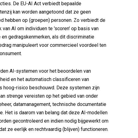
icties. De EU-AI Act verbiedt bepaalde
 tenzij kan worden aangetoond dat ze geen
ed hebben op (groepen) personen. Zo verbiedt de
k van AI om individuen te 'scoren' op basis van
en gedragskenmerken, als dit discriminatie
edrag manipuleert voor commercieel voordeel ten
consument.
den AI-systemen voor het beoordelen van
heid en het automatisch classificeren van
als hoog-risico beschouwd. Deze systemen zijn
an strenge vereisten op het gebied van onder
beheer, datamanagement, technische documentatie
ie. Het is daarom van belang dat deze AI-modellen
rden gecontroleerd en indien nodig bijgewerkt om
at ze eerlijk en rechtvaardig (blijven) functioneren.