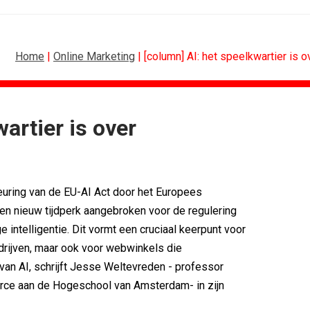
Home
|
Online Marketing
| [column] AI: het speelkwartier is o
artier is over
SPONSORING
Albert Heijn behoudt positie als...
Tata Consultancy Services verlengt...
uring van de EU-AI Act door het Europees
NOC*NSF lanceert businessclub voor...
BMV verbindt naam aan PSV
en nieuw tijdperk aangebroken voor de regulering
Olympisch schaatsen in Thialf biedt...
 intelligentie. Dit vormt een cruciaal keerpunt voor
Lego laat opnieuw Formule 1-coureurs...
rijven, maar ook voor webwinkels die
an AI, schrijft Jesse Weltevreden - professor
rce aan de Hogeschool van Amsterdam- in zijn