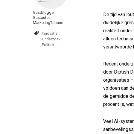
Gastblogger
De tijd van lo
Gastauteur
duidelijke gre
MarketingTribune
realiteit onde
Innovatie
alleen technis
Onderzoek
Politiek
verantwoorde 
Recent onderz
door Diptish D
organisaties –
voldoen aan de
de gemiddelde
procent is, wat
Veel AI-syste
aanbevelingssy