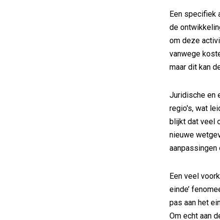
Een specifiek 
de ontwikkelin
om deze activi
vanwege kosten
maar dit kan d
Juridische en 
regio's, wat le
blijkt dat vee
nieuwe wetgev
aanpassingen 
Een veel voork
einde’ fenomee
pas aan het ei
Om echt aan de