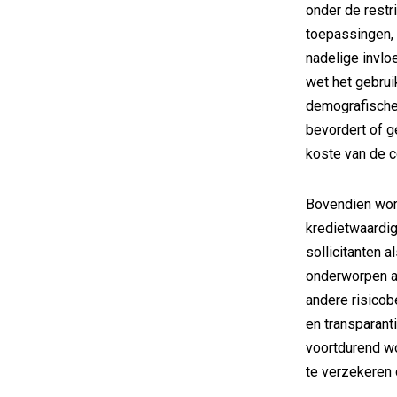
onder de restr
toepassingen,
nadelige invlo
wet het gebrui
demografische 
bevordert of g
koste van de 
Bovendien wor
kredietwaardig
sollicitanten 
onderworpen a
andere risico
en transparant
voortdurend wo
te verzekeren d