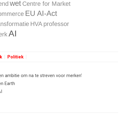
wet
rend
Centre for Market
EU AI-Act
Commerce
ransformatie
HVA
professor
AI
erk
k
Politiek
en ambitie om na te streven voor merken'
en Earth
AI