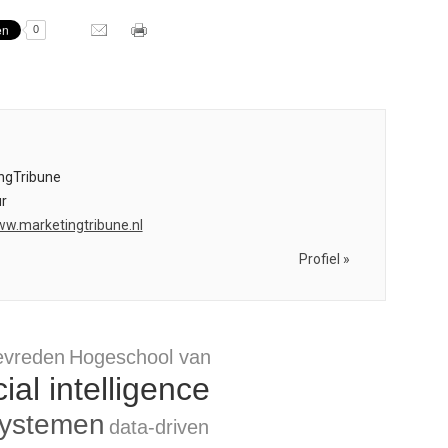
0
ngTribune
r
ww.marketingtribune.nl
Profiel »
evreden
Hogeschool van
icial intelligence
systemen
data-driven