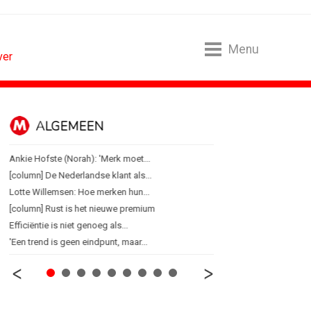
Menu
ver
ALGEMEEN
B2B
Ankie Hofste (Norah): 'Merk moet...
Marketing mix modelling 
[column] De Nederlandse klant als...
Adform werkt aan open 
Lotte Willemsen: Hoe merken hun...
Special Ops bouwt merk 
[column] Rust is het nieuwe premium
De marketingwereld optim
Efficiëntie is niet genoeg als...
De marketingkracht van 
'Een trend is geen eindpunt, maar...
Marketingtransfers wee