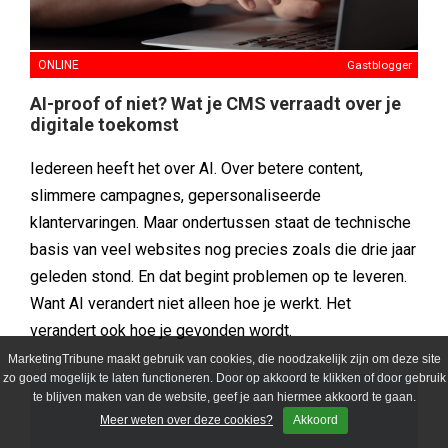
ONLINE
Gastblogger
AI-proof of niet? Wat je CMS verraadt over je
digitale toekomst
Iedereen heeft het over AI. Over betere content,
slimmere campagnes, gepersonaliseerde
klantervaringen. Maar ondertussen staat de technische
basis van veel websites nog precies zoals die drie jaar
geleden stond. En dat begint problemen op te leveren.
Want AI verandert niet alleen hoe je werkt. Het
verandert ook hoe je gevonden wordt.
MarketingTribune maakt gebruik van cookies, die noodzakelijk zijn om deze site
zo goed mogelijk te laten functioneren. Door op akkoord te klikken of door gebruik
te blijven maken van de website, geef je aan hiermee akkoord te gaan.
Meer weten over deze cookies?
Akkoord